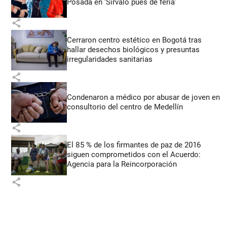
Posada en ‘Sírvalo pues de feria’
share
Cerraron centro estético en Bogotá tras
hallar desechos biológicos y presuntas
irregularidades sanitarias
share
Condenaron a médico por abusar de joven en
consultorio del centro de Medellín
share
El 85 % de los firmantes de paz de 2016
siguen comprometidos con el Acuerdo:
Agencia para la Reincorporación
share