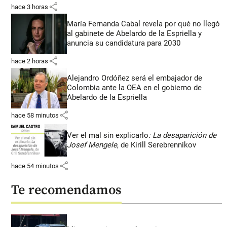
share
hace 3 horas
María Fernanda Cabal revela por qué no llegó
al gabinete de Abelardo de la Espriella y
anuncia su candidatura para 2030
share
hace 2 horas
Alejandro Ordóñez será el embajador de
Colombia ante la OEA en el gobierno de
Abelardo de la Espriella
share
hace 58 minutos
Ver el mal sin explicarlo
: La desaparición de
Josef Mengele
, de Kirill Serebrennikov
share
hace 54 minutos
Te recomendamos