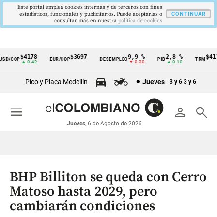
Este portal emplea cookies internas y de terceros con fines
estadísticos, funcionales y publicitarios. Puede aceptarlas o
CONTINUAR
consultar más en nuestra
politica de cookies
$4178
$3697
9,9 %
2,8 %
$4178
D/COP
EUR/COP
DESEMPLEO
PIB
TRM
Cintillo
▲ 0.42
—
▼ 0.30
▲ 0.10
▲ 
de
Pico y Placa Medellín
Jueves
3 y 6
3 y 6
indicadores
económicos
menu
person
search
Colombia
Jueves
, 6 de Agosto de 2026
BHP Billiton se queda con Cerro
Matoso hasta 2029, pero
cambiarán condiciones