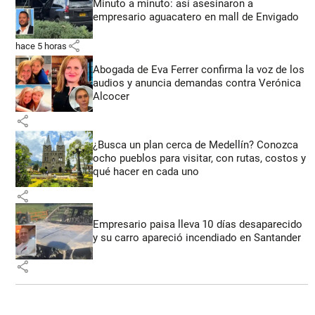
Minuto a minuto: así asesinaron a
empresario aguacatero en mall de Envigado
share
hace 5 horas
Abogada de Eva Ferrer confirma la voz de los
audios y anuncia demandas contra Verónica
Alcocer
share
¿Busca un plan cerca de Medellín? Conozca
ocho pueblos para visitar, con rutas, costos y
qué hacer en cada uno
share
Empresario paisa lleva 10 días desaparecido
y su carro apareció incendiado en Santander
share