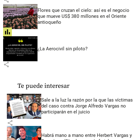
Flores que cruzan el cielo: así es el negocio
que mueve US$ 380 millones en el Oriente
antioqueño
share
¿La Aerocivil sin piloto?
share
Te puede interesar
Sale a la luz la razón por la que las víctimas
del caso contra Jorge Alfredo Vargas no
participarán en el juicio
share
Habrá mano a mano entre Herbert Vargas y