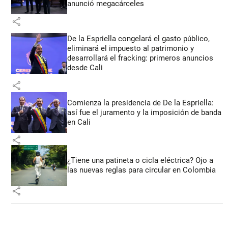
anunció megacárceles
share
De la Espriella congelará el gasto público,
eliminará el impuesto al patrimonio y
desarrollará el fracking: primeros anuncios
desde Cali
share
Comienza la presidencia de De la Espriella:
así fue el juramento y la imposición de banda
en Cali
share
¿Tiene una patineta o cicla eléctrica? Ojo a
las nuevas reglas para circular en Colombia
share