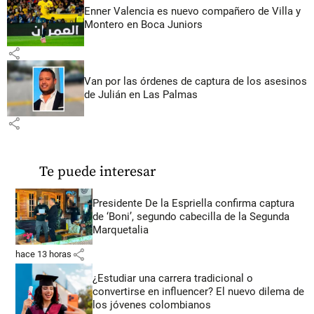
Enner Valencia es nuevo compañero de Villa y
Montero en Boca Juniors
share
Van por las órdenes de captura de los asesinos
de Julián en Las Palmas
share
Te puede interesar
Presidente De la Espriella confirma captura
de ‘Boni’, segundo cabecilla de la Segunda
Marquetalia
share
hace 13 horas
¿Estudiar una carrera tradicional o
convertirse en influencer? El nuevo dilema de
los jóvenes colombianos