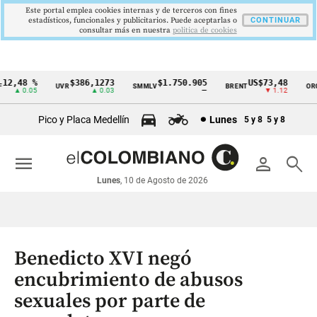
Este portal emplea cookies internas y de terceros con fines
estadísticos, funcionales y publicitarios. Puede aceptarlas o
CONTINUAR
consultar más en nuestra
politica de cookies
2,48 %
$386,1273
$1.750.905
US$73,48
U
UVR
SMMLV
BRENT
ORO
Cintillo
▲ 0.05
▲ 0.03
—
▼ 1.12
de
Pico y Placa Medellín
Lunes
5 y 8
5 y 8
indicadores
económicos
menu
person
search
Colombia
Lunes
, 10 de Agosto de 2026
Benedicto XVI negó
encubrimiento de abusos
sexuales por parte de