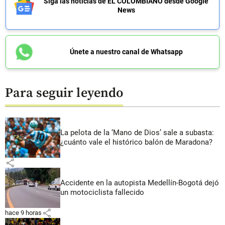
Siga las noticias de EL COLOMBIANO desde Google
News
Únete a nuestro canal de Whatsapp
Para seguir leyendo
La pelota de la ‘Mano de Dios’ sale a subasta:
¿cuánto vale el histórico balón de Maradona?
share
Accidente en la autopista Medellín-Bogotá dejó
un motociclista fallecido
share
hace 9 horas