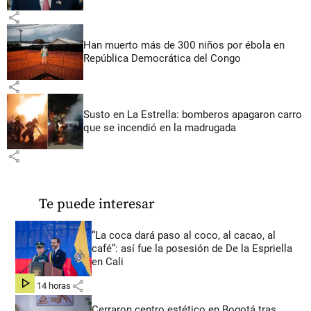
share
Han muerto más de 300 niños por ébola en
República Democrática del Congo
share
Susto en La Estrella: bomberos apagaron carro
que se incendió en la madrugada
share
Te puede interesar
“La coca dará paso al coco, al cacao, al
café”: así fue la posesión de De la Espriella
en Cali
share
hace 14 horas
Cerraron centro estético en Bogotá tras