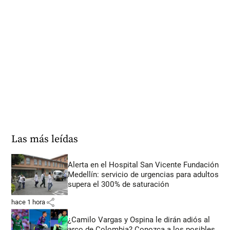
Las más leídas
Alerta en el Hospital San Vicente Fundación
Medellín: servicio de urgencias para adultos
supera el 300% de saturación
share
hace 1 hora
¿Camilo Vargas y Ospina le dirán adiós al
arco de Colombia? Conozca a los posibles