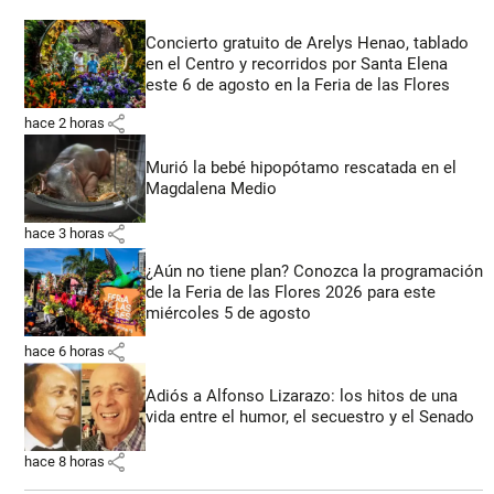
Concierto gratuito de Arelys Henao, tablado
en el Centro y recorridos por Santa Elena
este 6 de agosto en la Feria de las Flores
share
hace 2 horas
Murió la bebé hipopótamo rescatada en el
Magdalena Medio
share
hace 3 horas
¿Aún no tiene plan? Conozca la programación
de la Feria de las Flores 2026 para este
miércoles 5 de agosto
share
hace 6 horas
Adiós a Alfonso Lizarazo: los hitos de una
vida entre el humor, el secuestro y el Senado
share
hace 8 horas