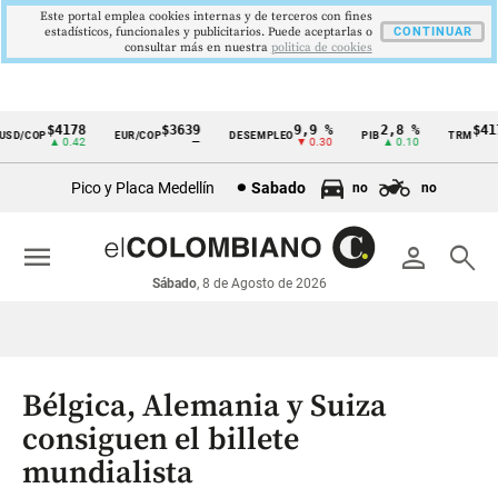
Este portal emplea cookies internas y de terceros con fines
estadísticos, funcionales y publicitarios. Puede aceptarlas o
CONTINUAR
consultar más en nuestra
politica de cookies
$4178
$3639
9,9 %
2,8 %
$4178
D/COP
EUR/COP
DESEMPLEO
PIB
TRM
Cintillo
▲ 0.42
—
▼ 0.30
▲ 0.10
▲ 
de
Pico y Placa Medellín
Sabado
no
no
indicadores
económicos
menu
person
search
Colombia
Sábado
, 8 de Agosto de 2026
Bélgica, Alemania y Suiza
consiguen el billete
mundialista