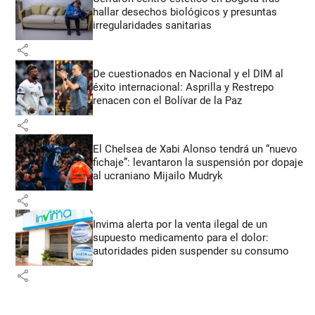
hallar desechos biológicos y presuntas
irregularidades sanitarias
share
De cuestionados en Nacional y el DIM al
éxito internacional: Asprilla y Restrepo
renacen con el Bolívar de la Paz
share
El Chelsea de Xabi Alonso tendrá un “nuevo
fichaje”: levantaron la suspensión por dopaje
al ucraniano Mijailo Mudryk
share
Invima alerta por la venta ilegal de un
supuesto medicamento para el dolor:
autoridades piden suspender su consumo
share