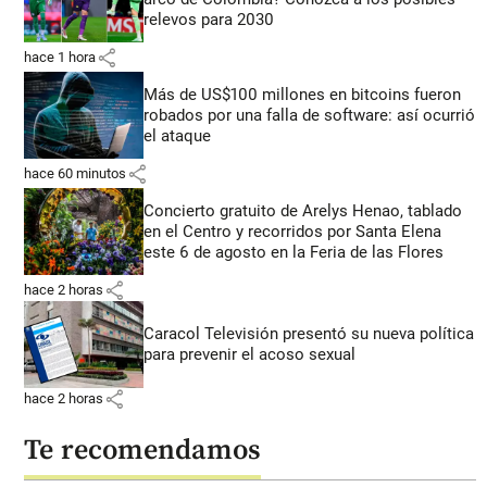
relevos para 2030
share
hace 1 hora
Más de US$100 millones en bitcoins fueron
robados por una falla de software: así ocurrió
el ataque
share
hace 60 minutos
Concierto gratuito de Arelys Henao, tablado
en el Centro y recorridos por Santa Elena
este 6 de agosto en la Feria de las Flores
share
hace 2 horas
Caracol Televisión presentó su nueva política
para prevenir el acoso sexual
share
hace 2 horas
Te recomendamos