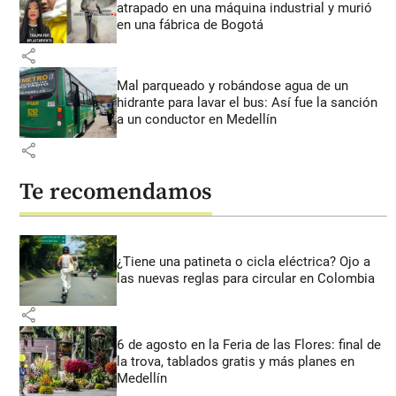
atrapado en una máquina industrial y murió
en una fábrica de Bogotá
share
Mal parqueado y robándose agua de un
hidrante para lavar el bus: Así fue la sanción
a un conductor en Medellín
share
Te recomendamos
¿Tiene una patineta o cicla eléctrica? Ojo a
las nuevas reglas para circular en Colombia
share
6 de agosto en la Feria de las Flores: final de
la trova, tablados gratis y más planes en
Medellín