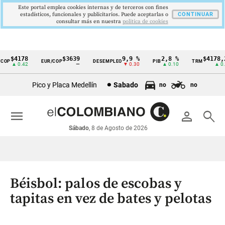
Este portal emplea cookies internas y de terceros con fines
estadísticos, funcionales y publicitarios. Puede aceptarlas o
CONTINUAR
consultar más en nuestra
politica de cookies
$4178
$3639
9,9 %
2,8 %
$4178,23
OP
EUR/COP
DESEMPLEO
PIB
TRM
Cintillo
▲ 0.42
—
▼ 0.30
▲ 0.10
▲ 0.42
de
Pico y Placa Medellín
Sabado
no
no
indicadores
económicos
menu
person
search
Colombia
Sábado
, 8 de Agosto de 2026
Béisbol: palos de escobas y
tapitas en vez de bates y pelotas