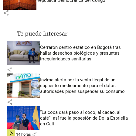
República Democrática del Congo
share
Te puede interesar
Cerraron centro estético en Bogotá tras
hallar desechos biológicos y presuntas
irregularidades sanitarias
share
Invima alerta por la venta ilegal de un
supuesto medicamento para el dolor:
autoridades piden suspender su consumo
share
“La coca dará paso al coco, al cacao, al
café”: así fue la posesión de De la Espriella
en Cali
share
hace 14 horas