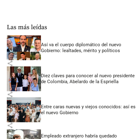
Las más leídas
Así va el cuerpo diplomático del nuevo
Gobierno: lealtades, mérito y políticos
share
Diez claves para conocer al nuevo presidente
de Colombia, Abelardo de la Espriella
share
Entre caras nuevas y viejos conocidos: así es
el nuevo Gobierno
share
Empleado extranjero habría quedado