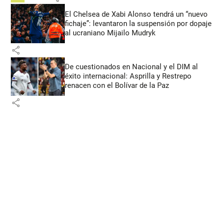
El Chelsea de Xabi Alonso tendrá un “nuevo
fichaje”: levantaron la suspensión por dopaje
al ucraniano Mijailo Mudryk
share
De cuestionados en Nacional y el DIM al
éxito internacional: Asprilla y Restrepo
renacen con el Bolívar de la Paz
share