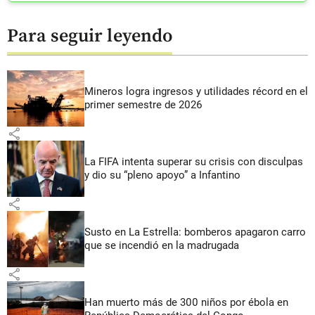
Para seguir leyendo
Mineros logra ingresos y utilidades récord en el
primer semestre de 2026
share
La FIFA intenta superar su crisis con disculpas
y dio su “pleno apoyo” a Infantino
share
Susto en La Estrella: bomberos apagaron carro
que se incendió en la madrugada
share
Han muerto más de 300 niños por ébola en