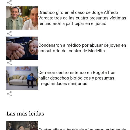
share
Drástico giro en el caso de Jorge Alfredo
Vargas: tres de las cuatro presuntas víctimas
renunciaron a participar en el juicio
share
Condenaron a médico por abusar de joven en
consultorio del centro de Medellín
share
Cerraron centro estético en Bogotá tras
hallar desechos biológicos y presuntas
irregularidades sanitarias
share
Las más leídas
Cuatro años a bordo de sí mismo: crónica de