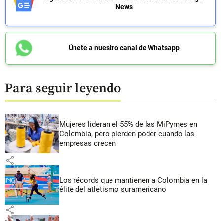
News
Únete a nuestro canal de Whatsapp
Para seguir leyendo
Mujeres lideran el 55% de las MiPymes en
Colombia, pero pierden poder cuando las
empresas crecen
share
Los récords que mantienen a Colombia en la
élite del atletismo suramericano
share