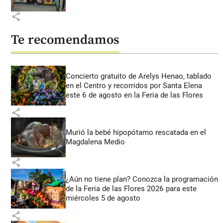
share
Te recomendamos
Concierto gratuito de Arelys Henao, tablado
en el Centro y recorridos por Santa Elena
este 6 de agosto en la Feria de las Flores
share
Murió la bebé hipopótamo rescatada en el
Magdalena Medio
share
¿Aún no tiene plan? Conozca la programación
de la Feria de las Flores 2026 para este
miércoles 5 de agosto
share