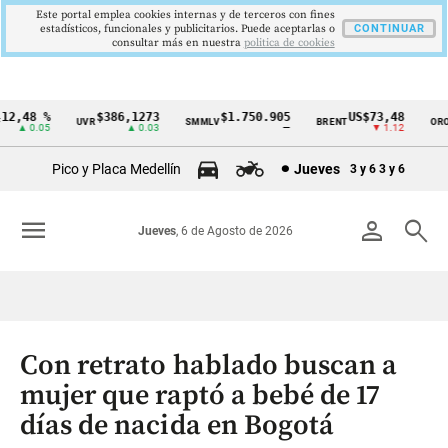
Este portal emplea cookies internas y de terceros con fines
estadísticos, funcionales y publicitarios. Puede aceptarlas o
CONTINUAR
consultar más en nuestra
politica de cookies
2,48 %
$386,1273
$1.750.905
US$73,48
U
UVR
SMMLV
BRENT
ORO
Cintillo
▲ 0.05
▲ 0.03
—
▼ 1.12
de
Pico y Placa Medellín
Jueves
3 y 6
3 y 6
indicadores
económicos
menu
person
search
Jueves
, 6 de Agosto de 2026
Colombia
Con retrato hablado buscan a
mujer que raptó a bebé de 17
días de nacida en Bogotá