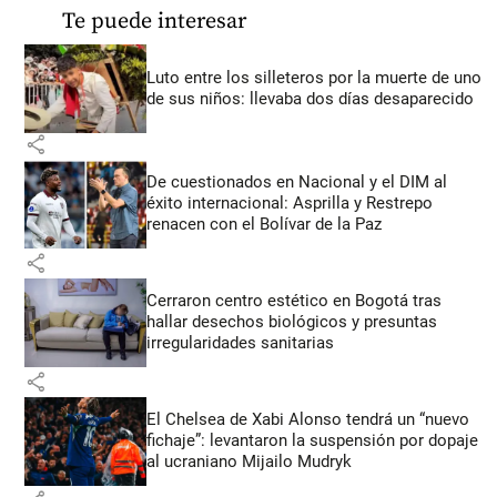
Te puede interesar
Luto entre los silleteros por la muerte de uno
de sus niños: llevaba dos días desaparecido
share
De cuestionados en Nacional y el DIM al
éxito internacional: Asprilla y Restrepo
renacen con el Bolívar de la Paz
share
Cerraron centro estético en Bogotá tras
hallar desechos biológicos y presuntas
irregularidades sanitarias
share
El Chelsea de Xabi Alonso tendrá un “nuevo
fichaje”: levantaron la suspensión por dopaje
al ucraniano Mijailo Mudryk