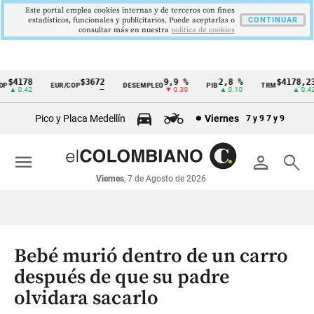
Este portal emplea cookies internas y de terceros con fines
estadísticos, funcionales y publicitarios. Puede aceptarlas o
CONTINUAR
consultar más en nuestra
politica de cookies
$4178
$3672
9,9 %
2,8 %
$4178,23
P
EUR/COP
DESEMPLEO
PIB
TRM
Cintillo
▲ 0.42
—
▼ 0.30
▲ 0.10
▲ 0.42
de
Pico y Placa Medellín
Viernes
7 y 9
7 y 9
indicadores
económicos
menu
person
search
Colombia
Viernes
, 7 de Agosto de 2026
Bebé murió dentro de un carro
después de que su padre
olvidara sacarlo