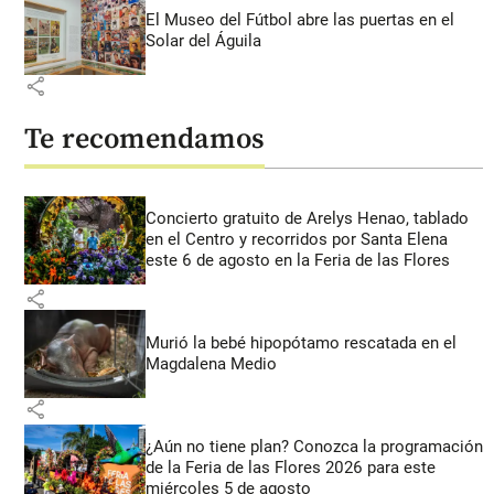
El Museo del Fútbol abre las puertas en el
Solar del Águila
share
Te recomendamos
Concierto gratuito de Arelys Henao, tablado
en el Centro y recorridos por Santa Elena
este 6 de agosto en la Feria de las Flores
share
Murió la bebé hipopótamo rescatada en el
Magdalena Medio
share
¿Aún no tiene plan? Conozca la programación
de la Feria de las Flores 2026 para este
miércoles 5 de agosto