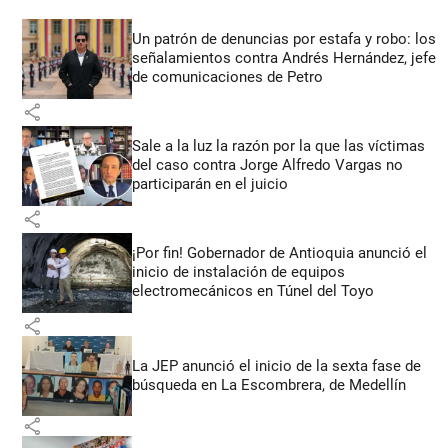
Un patrón de denuncias por estafa y robo: los
señalamientos contra Andrés Hernández, jefe
de comunicaciones de Petro
share
Sale a la luz la razón por la que las víctimas
del caso contra Jorge Alfredo Vargas no
participarán en el juicio
share
¡Por fin! Gobernador de Antioquia anunció el
inicio de instalación de equipos
electromecánicos en Túnel del Toyo
share
La JEP anunció el inicio de la sexta fase de
búsqueda en La Escombrera, de Medellín
share