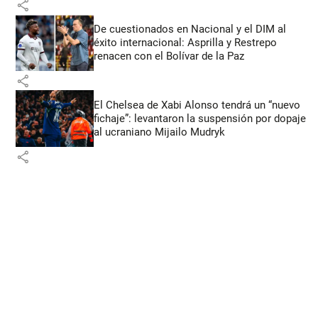
share
De cuestionados en Nacional y el DIM al
éxito internacional: Asprilla y Restrepo
renacen con el Bolívar de la Paz
share
El Chelsea de Xabi Alonso tendrá un “nuevo
fichaje”: levantaron la suspensión por dopaje
al ucraniano Mijailo Mudryk
share