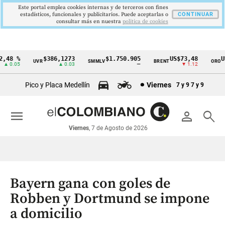
Este portal emplea cookies internas y de terceros con fines
estadísticos, funcionales y publicitarios. Puede aceptarlas o
CONTINUAR
consultar más en nuestra
politica de cookies
48 %
$386,1273
$1.750.905
US$73,48
US$
UVR
SMMLV
BRENT
ORO
Cintillo
 0.05
▲ 0.03
—
▼ 1.12
de
Pico y Placa Medellín
Viernes
7 y 9
7 y 9
indicadores
económicos
menu
person
search
Colombia
Viernes
, 7 de Agosto de 2026
Bayern gana con goles de
Robben y Dortmund se impone
a domicilio