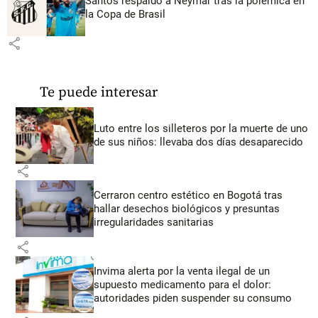
Santos respaldó a Neymar tras la polémica en
la Copa de Brasil
share
Te puede interesar
Luto entre los silleteros por la muerte de uno
de sus niños: llevaba dos días desaparecido
share
Cerraron centro estético en Bogotá tras
hallar desechos biológicos y presuntas
irregularidades sanitarias
share
Invima alerta por la venta ilegal de un
supuesto medicamento para el dolor:
autoridades piden suspender su consumo