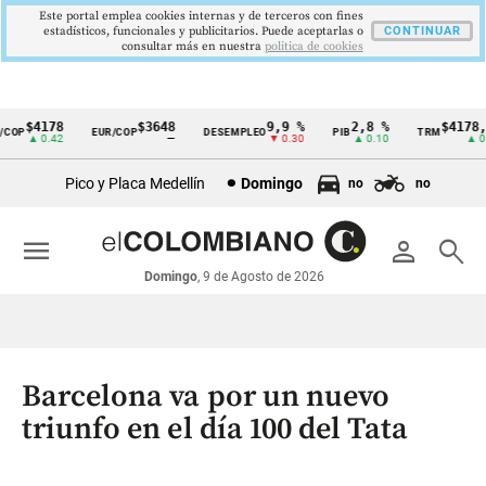
Este portal emplea cookies internas y de terceros con fines
estadísticos, funcionales y publicitarios. Puede aceptarlas o
CONTINUAR
consultar más en nuestra
politica de cookies
$4178
$3648
9,9 %
2,8 %
$4178,23
P
EUR/COP
DESEMPLEO
PIB
TRM
Cintillo
▲ 0.42
—
▼ 0.30
▲ 0.10
▲ 0.42
de
Pico y Placa Medellín
Domingo
no
no
indicadores
económicos
menu
person
search
Colombia
Domingo
, 9 de Agosto de 2026
Barcelona va por un nuevo
triunfo en el día 100 del Tata