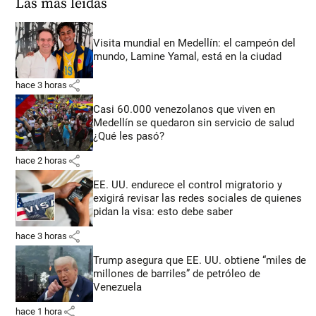
Las más leídas
Visita mundial en Medellín: el campeón del
mundo, Lamine Yamal, está en la ciudad
share
hace 3 horas
Casi 60.000 venezolanos que viven en
Medellín se quedaron sin servicio de salud
¿Qué les pasó?
share
hace 2 horas
EE. UU. endurece el control migratorio y
exigirá revisar las redes sociales de quienes
pidan la visa: esto debe saber
share
hace 3 horas
Trump asegura que EE. UU. obtiene “miles de
millones de barriles” de petróleo de
Venezuela
share
hace 1 hora