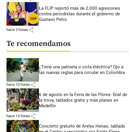
La FLIP reportó más de 2.000 agresiones
contra periodistas durante el gobierno de
Gustavo Petro
share
hace 3 horas
Te recomendamos
¿Tiene una patineta o cicla eléctrica? Ojo a
las nuevas reglas para circular en Colombia
share
hace 10 horas
6 de agosto en la Feria de las Flores: final de
la trova, tablados gratis y más planes en
Medellín
share
hace 13 horas
Concierto gratuito de Arelys Henao, tablado
en el Centro y recorridos por Santa Elena