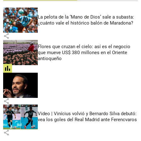
La pelota de la ‘Mano de Dios’ sale a subasta:
¿cuánto vale el histórico balón de Maradona?
share
Flores que cruzan el cielo: así es el negocio
que mueve US$ 380 millones en el Oriente
antioqueño
share
share
Video | Vinícius volvió y Bernardo Silva debutó:
vea los goles del Real Madrid ante Ferencvaros
share