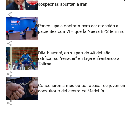
sospechas apuntan a Irán
share
Ponen lupa a contrato para dar atención a
pacientes con VIH que la Nueva EPS terminó
share
DIM buscará, en su partido 40 del año,
ratificar su “renacer” en Liga enfrentando al
Tolima
share
Condenaron a médico por abusar de joven en
consultorio del centro de Medellín
share