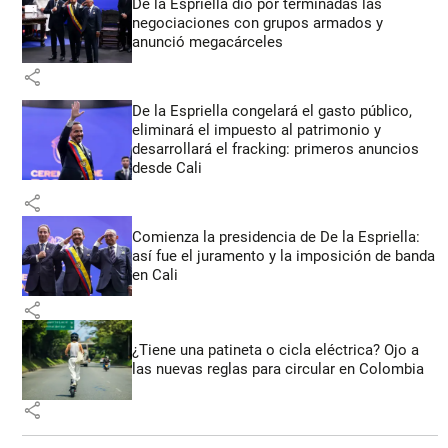
De la Espriella dio por terminadas las
negociaciones con grupos armados y
anunció megacárceles
share
De la Espriella congelará el gasto público,
eliminará el impuesto al patrimonio y
desarrollará el fracking: primeros anuncios
desde Cali
share
Comienza la presidencia de De la Espriella:
así fue el juramento y la imposición de banda
en Cali
share
¿Tiene una patineta o cicla eléctrica? Ojo a
las nuevas reglas para circular en Colombia
share