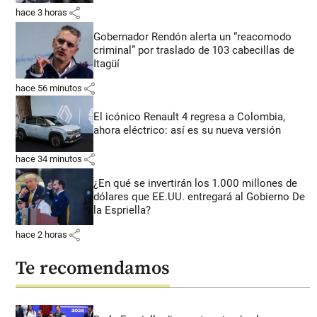
share
hace 3 horas
Gobernador Rendón alerta un “reacomodo
criminal” por traslado de 103 cabecillas de
Itagüí
share
hace 56 minutos
El icónico Renault 4 regresa a Colombia,
ahora eléctrico: así es su nueva versión
share
hace 34 minutos
¿En qué se invertirán los 1.000 millones de
dólares que EE.UU. entregará al Gobierno De
la Espriella?
share
hace 2 horas
Te recomendamos