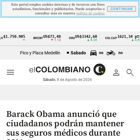
Este portal emplea cookies internas y de terceros con fines
estadísticos, funcionales y publicitarios. Puede aceptarlas o
CONTINUAR
consultar más en nuestra
politica de cookies
$1.750.905
US$73,48
US$3342,60
1621,34 pts
BRENT
ORO
COLCAP
Cintillo
—
▼ 1.12
▲ 8.20
▲ 0.67
de
Pico y Placa Medellín
Sabado
no
no
indicadores
económicos
menu
person
search
Colombia
Sábado
, 8 de Agosto de 2026
Barack Obama anunció que
ciudadanos podrán mantener
sus seguros médicos durante