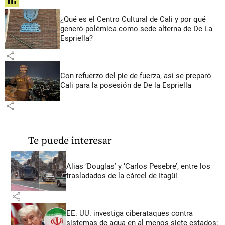
share
¿Qué es el Centro Cultural de Cali y por qué
generó polémica como sede alterna de De La
Espriella?
share
Con refuerzo del pie de fuerza, así se preparó
Cali para la posesión de De la Espriella
share
Te puede interesar
Alias ‘Douglas’ y ‘Carlos Pesebre’, entre los
trasladados de la cárcel de Itagüí
share
EE. UU. investiga ciberataques contra
sistemas de agua en al menos siete estados;