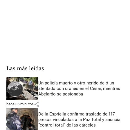
Las más leídas
Un policía muerto y otro herido dejó un
atentado con drones en el Cesar, mientras
Abelardo se posionaba
share
hace 35 minutos
De la Espriella confirma traslado de 117
presos vinculados a la Paz Total y anuncia
“control total” de las cárceles