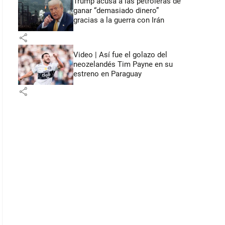
Trump acusa a las petroleras de
ganar “demasiado dinero”
gracias a la guerra con Irán
share
Video | Así fue el golazo del
neozelandés Tim Payne en su
estreno en Paraguay
share