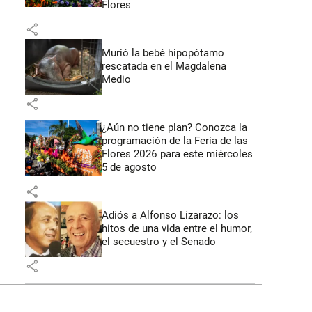
Flores
share
Murió la bebé hipopótamo
rescatada en el Magdalena
Medio
share
¿Aún no tiene plan? Conozca la
programación de la Feria de las
Flores 2026 para este miércoles
5 de agosto
share
Adiós a Alfonso Lizarazo: los
hitos de una vida entre el humor,
el secuestro y el Senado
share