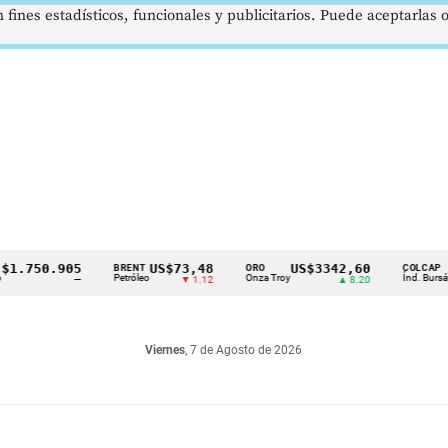
 fines estadísticos, funcionales y publicitarios. Puede aceptarlas
750.905
US$73,48
US$3342,60
16
BRENT
ORO
COLCAP
Petróleo
Onza Troy
Índ. Bursátil
—
▼ 1.12
▲ 8.20
Viernes
, 7 de Agosto de 2026