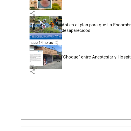
share
Así es el plan para que La Escomb
desaparecidos
share
hace 14 horas
“Choque” entre Anestesiar y Hospit
share