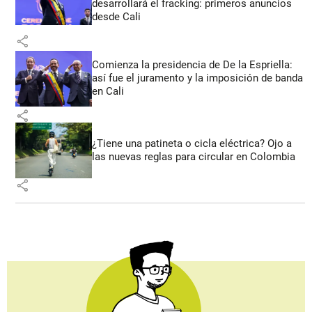
desarrollará el fracking: primeros anuncios
desde Cali
share
Comienza la presidencia de De la Espriella:
así fue el juramento y la imposición de banda
en Cali
share
¿Tiene una patineta o cicla eléctrica? Ojo a
las nuevas reglas para circular en Colombia
share