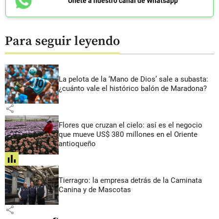
Únete a nuestro canal de Whatsapp
Para seguir leyendo
La pelota de la ‘Mano de Dios’ sale a subasta:
¿cuánto vale el histórico balón de Maradona?
share
Flores que cruzan el cielo: así es el negocio
que mueve US$ 380 millones en el Oriente
antioqueño
share
Tierragro: la empresa detrás de la Caminata
Canina y de Mascotas
share