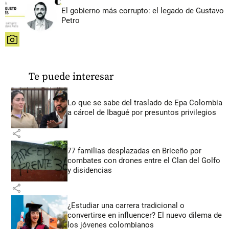
El gobierno más corrupto: el legado de Gustavo
Petro
share
Te puede interesar
Lo que se sabe del traslado de Epa Colombia
a cárcel de Ibagué por presuntos privilegios
share
77 familias desplazadas en Briceño por
combates con drones entre el Clan del Golfo
y disidencias
share
¿Estudiar una carrera tradicional o
convertirse en influencer? El nuevo dilema de
los jóvenes colombianos