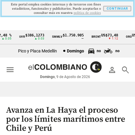
Este portal emplea cookies internas y de terceros con fines
estadísticos, funcionales y publicitarios. Puede aceptarlas o
CONTINUAR
consultar más en nuestra
politica de cookies
48 %
$386,1273
$1.750.905
US$73,48
US$
UVR
SMMLV
BRENT
ORO
Cintillo
 0.05
▲ 0.03
—
▼ 1.12
de
Pico y Placa Medellín
Domingo
no
no
indicadores
económicos
menu
person
search
Colombia
Domingo
, 9 de Agosto de 2026
Avanza en La Haya el proceso
por los límites marítimos entre
Chile y Perú