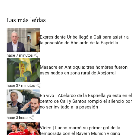
Las más leídas
Expresidente Uribe llegó a Cali para asistir a
la posesión de Abelardo de la Espriella
share
hace 7 minutos
Masacre en Antioquia: tres hombres fueron
asesinados en zona rural de Abejorral
share
hace 37 minutos
En vivo | Abelardo de la Espriella ya está en el
centro de Cali y Santos rompió el silencio por
no ser invitado a la posesión
share
hace 3 horas
Video | Lucho marcó su primer gol de la
temporada con el Bayern Múnich y ganó