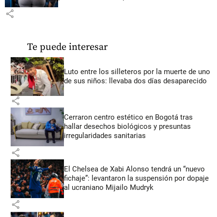
share
Te puede interesar
Luto entre los silleteros por la muerte de uno
de sus niños: llevaba dos días desaparecido
share
Cerraron centro estético en Bogotá tras
hallar desechos biológicos y presuntas
irregularidades sanitarias
share
El Chelsea de Xabi Alonso tendrá un “nuevo
fichaje”: levantaron la suspensión por dopaje
al ucraniano Mijailo Mudryk
share