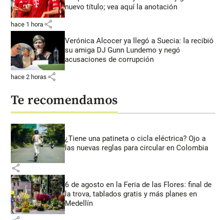
nuevo título; vea aquí la anotación
share
hace 1 hora
Verónica Alcocer ya llegó a Suecia: la recibió
su amiga DJ Gunn Lundemo y negó
acusaciones de corrupción
share
hace 2 horas
Te recomendamos
¿Tiene una patineta o cicla eléctrica? Ojo a
las nuevas reglas para circular en Colombia
share
6 de agosto en la Feria de las Flores: final de
la trova, tablados gratis y más planes en
Medellín