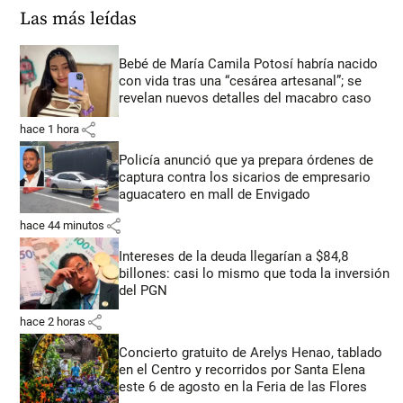
Las más leídas
Bebé de María Camila Potosí habría nacido
con vida tras una “cesárea artesanal”; se
revelan nuevos detalles del macabro caso
share
hace 1 hora
Policía anunció que ya prepara órdenes de
captura contra los sicarios de empresario
aguacatero en mall de Envigado
share
hace 44 minutos
Intereses de la deuda llegarían a $84,8
billones: casi lo mismo que toda la inversión
del PGN
share
hace 2 horas
Concierto gratuito de Arelys Henao, tablado
en el Centro y recorridos por Santa Elena
este 6 de agosto en la Feria de las Flores