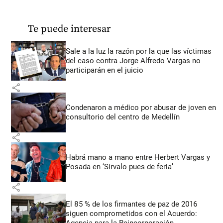
Te puede interesar
Sale a la luz la razón por la que las víctimas
del caso contra Jorge Alfredo Vargas no
participarán en el juicio
share
Condenaron a médico por abusar de joven en
consultorio del centro de Medellín
share
Habrá mano a mano entre Herbert Vargas y
Posada en ‘Sírvalo pues de feria’
share
El 85 % de los firmantes de paz de 2016
siguen comprometidos con el Acuerdo:
Agencia para la Reincorporación