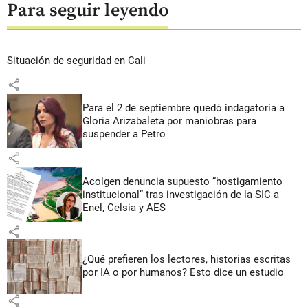
Para seguir leyendo
Situación de seguridad en Cali
share
Para el 2 de septiembre quedó indagatoria a
Gloria Arizabaleta por maniobras para
suspender a Petro
share
Acolgen denuncia supuesto “hostigamiento
institucional” tras investigación de la SIC a
Enel, Celsia y AES
share
¿Qué prefieren los lectores, historias escritas
por IA o por humanos? Esto dice un estudio
share