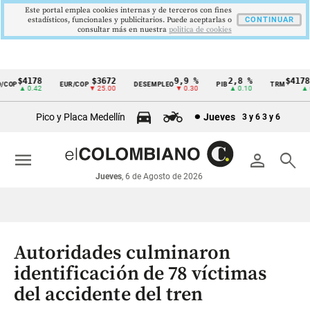
Este portal emplea cookies internas y de terceros con fines
estadísticos, funcionales y publicitarios. Puede aceptarlas o
CONTINUAR
consultar más en nuestra
politica de cookies
$4178
$3672
9,9 %
2,8 %
$4178,2
OP
EUR/COP
DESEMPLEO
PIB
TRM
Cintillo
▲ 0.42
▼ 25.00
▼ 0.30
▲ 0.10
▲ 0.
de
Pico y Placa Medellín
Jueves
3 y 6
3 y 6
indicadores
económicos
menu
person
search
Colombia
Jueves
, 6 de Agosto de 2026
Autoridades culminaron
identificación de 78 víctimas
del accidente del tren