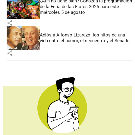
¿Aún no tiene plan? Conozca la programación
de la Feria de las Flores 2026 para este
miércoles 5 de agosto
share
Adiós a Alfonso Lizarazo: los hitos de una
vida entre el humor, el secuestro y el Senado
share