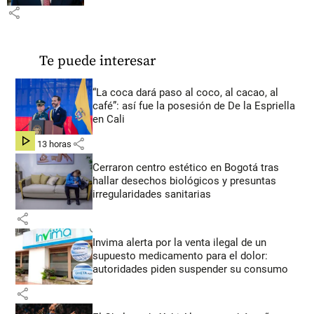
share
Te puede interesar
“La coca dará paso al coco, al cacao, al
café”: así fue la posesión de De la Espriella
en Cali
share
hace 13 horas
Cerraron centro estético en Bogotá tras
hallar desechos biológicos y presuntas
irregularidades sanitarias
share
Invima alerta por la venta ilegal de un
supuesto medicamento para el dolor:
autoridades piden suspender su consumo
share