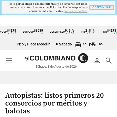
Este portal emplea cookies internas y de terceros con fines
estadísticos, funcionales y publicitarios. Puede aceptarlas o
CONTINUAR
consultar más en nuestra
politica de cookies
$4178
$3639
9,9 %
2,8 %
$4178,2
OP
EUR/COP
DESEMPLEO
PIB
TRM
Cintillo
▲ 0.42
—
▼ 0.30
▲ 0.10
▲ 0.4
de
Pico y Placa Medellín
Sabado
no
no
indicadores
económicos
menu
person
search
Colombia
Sábado
, 8 de Agosto de 2026
Autopistas: listos primeros 20
consorcios por méritos y
balotas