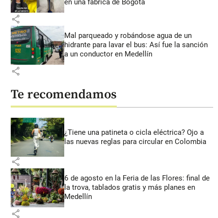
en una fábrica de Bogotá
share
Mal parqueado y robándose agua de un
hidrante para lavar el bus: Así fue la sanción
a un conductor en Medellín
share
Te recomendamos
¿Tiene una patineta o cicla eléctrica? Ojo a
las nuevas reglas para circular en Colombia
share
6 de agosto en la Feria de las Flores: final de
la trova, tablados gratis y más planes en
Medellín
share