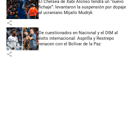
El Chelsea de Xabi Alonso tendrá un “nuevo
fichaje”: levantaron la suspensión por dopaje
al ucraniano Mijailo Mudryk
share
De cuestionados en Nacional y el DIM al
éxito internacional: Asprilla y Restrepo
renacen con el Bolívar de la Paz
share