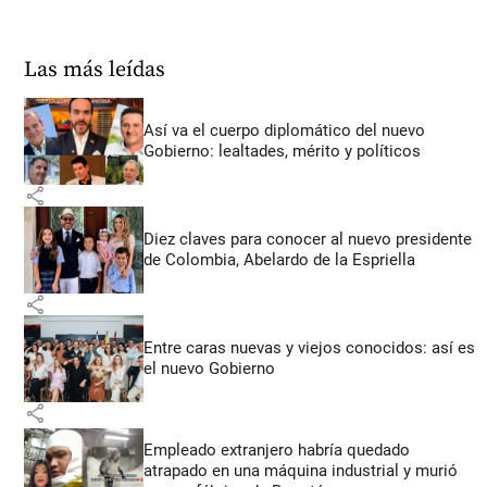
Las más leídas
Así va el cuerpo diplomático del nuevo
Gobierno: lealtades, mérito y políticos
share
Diez claves para conocer al nuevo presidente
de Colombia, Abelardo de la Espriella
share
Entre caras nuevas y viejos conocidos: así es
el nuevo Gobierno
share
Empleado extranjero habría quedado
atrapado en una máquina industrial y murió