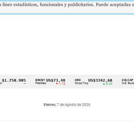
 fines estadísticos, funcionales y publicitarios. Puede aceptarlas
750.905
US$73,48
US$3342,60
162
BRENT
ORO
COLCAP
Petróleo
Onza Troy
Índ. Bursátil
—
▼ 1.12
▲ 8.20
Viernes
, 7 de Agosto de 2026