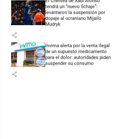
El Chelsea de Xabi Alonso
tendrá un “nuevo fichaje”:
levantaron la suspensión por
dopaje al ucraniano Mijailo
Mudryk
share
Invima alerta por la venta ilegal
de un supuesto medicamento
para el dolor: autoridades piden
suspender su consumo
share