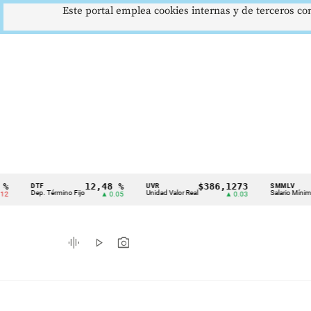
Este portal emplea cookies internas y de terceros con
12,48 %
$386,1273
$1.
DTF
UVR
SMMLV
Cintillo
Dep. Término Fijo
Unidad Valor Real
Salario Mínimo
▲ 0.05
▲ 0.03
de
indicadores
graphic_eq
play_arrow
photo_camera
económicos
Colombia