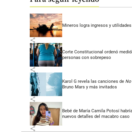
Mineros logra ingresos y utilidade
share
Corte Constitucional ordenó medida
personas con sobrepeso
share
Karol G revela las canciones de
No 
Bruno Mars y más invitados
share
Bebé de María Camila Potosí habría 
nuevos detalles del macabro caso
share