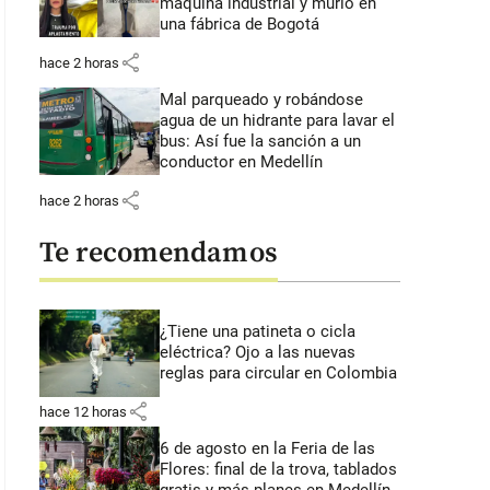
máquina industrial y murió en
una fábrica de Bogotá
share
hace 2 horas
Mal parqueado y robándose
agua de un hidrante para lavar el
bus: Así fue la sanción a un
conductor en Medellín
share
hace 2 horas
Te recomendamos
¿Tiene una patineta o cicla
eléctrica? Ojo a las nuevas
reglas para circular en Colombia
share
hace 12 horas
6 de agosto en la Feria de las
Flores: final de la trova, tablados