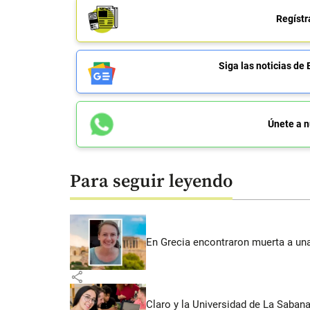
Regístr
Siga las noticias 
Únete a n
Para seguir leyendo
En Grecia encontraron muerta a un
share
Claro y la Universidad de La Saban