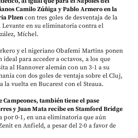
ético, al igual que para el Nápoles del
ianos Camilo Zúñiga y Pablo Armero en la
ria Plzen
con tres goles de desventaja de la
l Levante en su eliminatoria contra el
zález, Míchel.
Barkero y el nigeriano Obafemi Martins ponen
 ideal para acceder a octavos, a los que
ita al Hannover alemán con un 3-1 a su
mania con dos goles de ventaja sobre el Cluj,
 la vuelta en Bucarest con el Steaua.
de Campeones, también tiene el pase
rres y Juan Mata recibe en Stamford Bridge
da por 0-1, en una eliminatoria que aún
nit en Anfield, a pesar del 2-0 a favor de