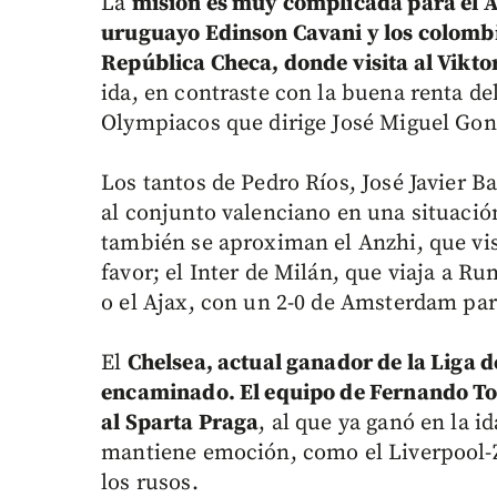
La
misión es muy complicada para el Atl
uruguayo Edinson Cavani y los colomb
República Checa, donde visita al Vikto
ida, en contraste con la buena renta de
Olympiacos que dirige José Miguel Gon
Los tantos de Pedro Ríos, José Javier 
al conjunto valenciano en una situación
también se aproximan el Anzhi, que vis
favor; el Inter de Milán, que viaja a Ru
o el Ajax, con un 2-0 de Amsterdam para
El
Chelsea, actual ganador de la Liga 
encaminado. El equipo de Fernando To
al Sparta Praga
, al que ya ganó en la i
mantiene emoción, como el Liverpool-Ze
los rusos.