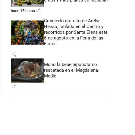
gratis y más planes en Medellín
share
hace 15 horas
Concierto gratuito de Arelys
Henao, tablado en el Centro y
recorridos por Santa Elena este
6 de agosto en la Feria de las
Flores
share
Murió la bebé hipopótamo
rescatada en el Magdalena
Medio
share