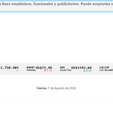
 fines estadísticos, funcionales y publicitarios. Puede aceptarlas
0.905
US$73,48
US$3342,60
1621
BRENT
ORO
COLCAP
Petróleo
Onza Troy
Índ. Bursátil
—
▼ 1.12
▲ 8.20
Viernes
, 7 de Agosto de 2026