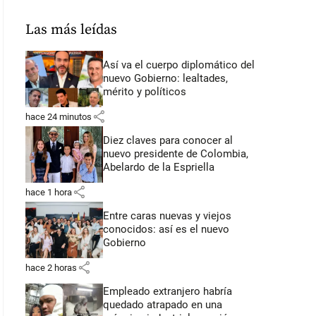
Las más leídas
Así va el cuerpo diplomático del
nuevo Gobierno: lealtades,
mérito y políticos
share
hace 24 minutos
Diez claves para conocer al
nuevo presidente de Colombia,
Abelardo de la Espriella
share
hace 1 hora
Entre caras nuevas y viejos
conocidos: así es el nuevo
Gobierno
share
hace 2 horas
Empleado extranjero habría
quedado atrapado en una