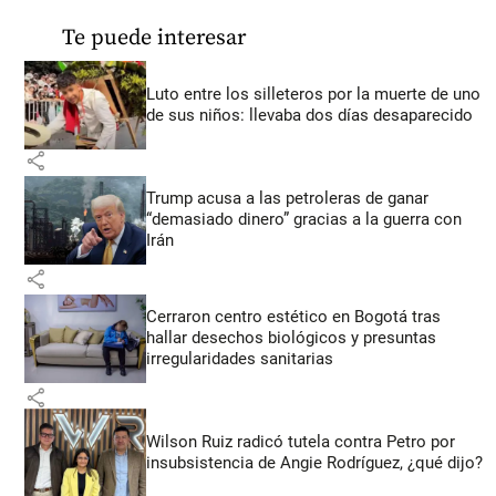
Te puede interesar
Luto entre los silleteros por la muerte de uno
de sus niños: llevaba dos días desaparecido
share
Trump acusa a las petroleras de ganar
“demasiado dinero” gracias a la guerra con
Irán
share
Cerraron centro estético en Bogotá tras
hallar desechos biológicos y presuntas
irregularidades sanitarias
share
Wilson Ruiz radicó tutela contra Petro por
insubsistencia de Angie Rodríguez, ¿qué dijo?