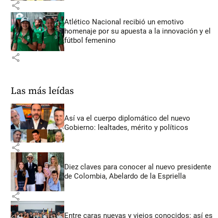
share
Atlético Nacional recibió un emotivo
homenaje por su apuesta a la innovación y el
fútbol femenino
share
Las más leídas
Así va el cuerpo diplomático del nuevo
Gobierno: lealtades, mérito y políticos
share
Diez claves para conocer al nuevo presidente
de Colombia, Abelardo de la Espriella
share
Entre caras nuevas y viejos conocidos: así es