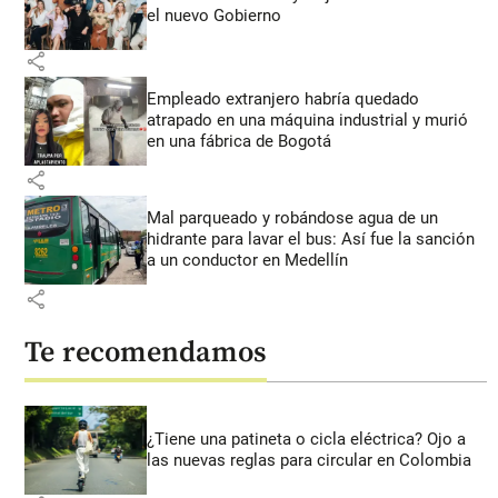
el nuevo Gobierno
share
Empleado extranjero habría quedado
atrapado en una máquina industrial y murió
en una fábrica de Bogotá
share
Mal parqueado y robándose agua de un
hidrante para lavar el bus: Así fue la sanción
a un conductor en Medellín
share
Te recomendamos
¿Tiene una patineta o cicla eléctrica? Ojo a
las nuevas reglas para circular en Colombia