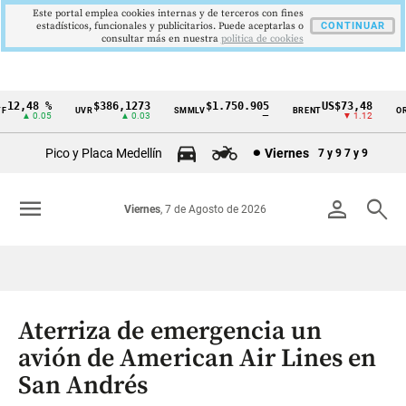
Este portal emplea cookies internas y de terceros con fines
estadísticos, funcionales y publicitarios. Puede aceptarlas o
CONTINUAR
consultar más en nuestra
politica de cookies
12,48 %
$386,1273
$1.750.905
US$73,48
UVR
SMMLV
BRENT
ORO
Cintillo
▲ 0.05
▲ 0.03
—
▼ 1.12
de
Pico y Placa Medellín
Viernes
7 y 9
7 y 9
indicadores
económicos
menu
person
search
Viernes
, 7 de Agosto de 2026
Colombia
Aterriza de emergencia un
avión de American Air Lines en
San Andrés