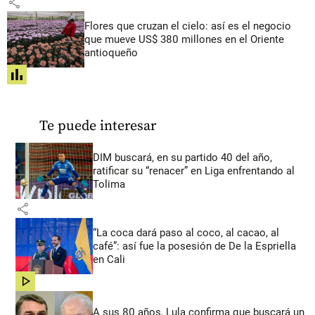
share
Flores que cruzan el cielo: así es el negocio
que mueve US$ 380 millones en el Oriente
antioqueño
share
Te puede interesar
DIM buscará, en su partido 40 del año,
ratificar su “renacer” en Liga enfrentando al
Tolima
share
“La coca dará paso al coco, al cacao, al
café”: así fue la posesión de De la Espriella
en Cali
share
A sus 80 años, Lula confirma que buscará un