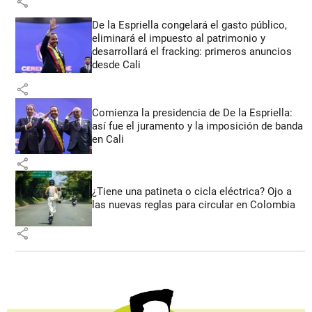
share
De la Espriella congelará el gasto público,
eliminará el impuesto al patrimonio y
desarrollará el fracking: primeros anuncios
desde Cali
share
Comienza la presidencia de De la Espriella:
así fue el juramento y la imposición de banda
en Cali
share
¿Tiene una patineta o cicla eléctrica? Ojo a
las nuevas reglas para circular en Colombia
share