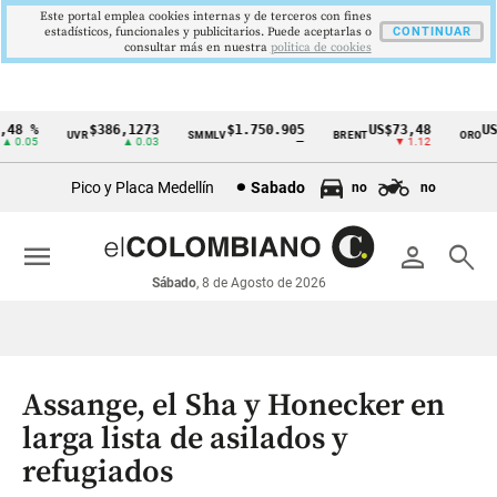
Este portal emplea cookies internas y de terceros con fines
estadísticos, funcionales y publicitarios. Puede aceptarlas o
CONTINUAR
consultar más en nuestra
politica de cookies
8 %
$386,1273
$1.750.905
US$73,48
US$3
UVR
SMMLV
BRENT
ORO
Cintillo
.05
▲ 0.03
—
▼ 1.12
de
Pico y Placa Medellín
Sabado
no
no
indicadores
económicos
menu
person
search
Colombia
Sábado
, 8 de Agosto de 2026
Assange, el Sha y Honecker en
larga lista de asilados y
refugiados