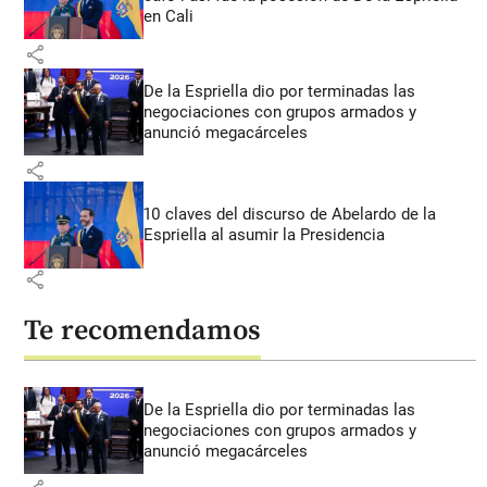
en Cali
share
De la Espriella dio por terminadas las
negociaciones con grupos armados y
anunció megacárceles
share
10 claves del discurso de Abelardo de la
Espriella al asumir la Presidencia
share
Te recomendamos
De la Espriella dio por terminadas las
negociaciones con grupos armados y
anunció megacárceles