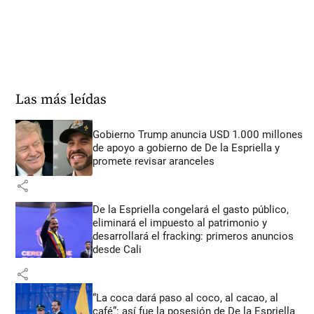
Las más leídas
Gobierno Trump anuncia USD 1.000 millones
de apoyo a gobierno de De la Espriella y
promete revisar aranceles
share
De la Espriella congelará el gasto público,
eliminará el impuesto al patrimonio y
desarrollará el fracking: primeros anuncios
desde Cali
share
“La coca dará paso al coco, al cacao, al
café”: así fue la posesión de De la Espriella