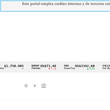
Este portal emplea cookies internas y de terceros con
1.750.905
US$73,48
US$3342,60
1
BRENT
ORO
COLCAP
Cintillo
Petróleo
Onza Troy
Índ. Bursátil
—
▼ 1.12
▲ 8.20
de
indicadores
graphic_eq
play_arrow
photo_camera
económicos
Colombia