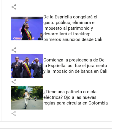
share
De la Espriella congelará el
gasto público, eliminará el
impuesto al patrimonio y
desarrollará el fracking:
primeros anuncios desde Cali
share
Comienza la presidencia de De
la Espriella: así fue el juramento
y la imposición de banda en Cali
share
¿Tiene una patineta o cicla
eléctrica? Ojo a las nuevas
reglas para circular en Colombia
share