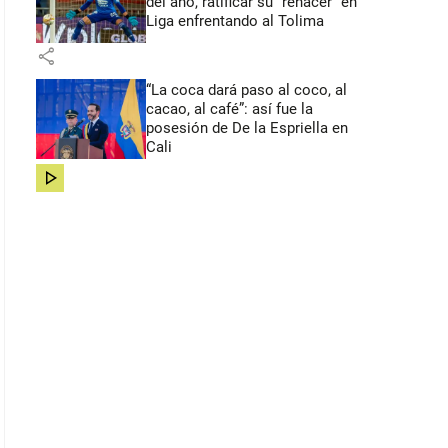
del año, ratificar su “renacer” en
Liga enfrentando al Tolima
share
“La coca dará paso al coco, al
cacao, al café”: así fue la
posesión de De la Espriella en
Cali
share