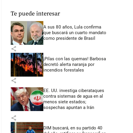
Te puede interesar
A sus 80 años, Lula confirma
que buscará un cuarto mandato
como presidente de Brasil
share
¡Pilas con las quemas! Barbosa
decretó alerta naranja por
incendios forestales
share
EE. UU. investiga ciberataques
contra sistemas de agua en al
menos siete estados;
sospechas apuntan a Irán
share
DIM buscará, en su partido 40