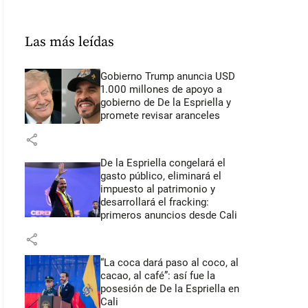
Las más leídas
Gobierno Trump anuncia USD
1.000 millones de apoyo a
gobierno de De la Espriella y
promete revisar aranceles
share
De la Espriella congelará el
gasto público, eliminará el
impuesto al patrimonio y
desarrollará el fracking:
primeros anuncios desde Cali
share
“La coca dará paso al coco, al
cacao, al café”: así fue la
posesión de De la Espriella en
Cali