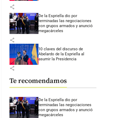
share
De la Espriella dio por
terminadas las negociaciones
con grupos armados y anunció
megacárceles
share
10 claves del discurso de
Abelardo de la Espriella al
asumir la Presidencia
share
Te recomendamos
De la Espriella dio por
terminadas las negociaciones
con grupos armados y anunció
megacárceles