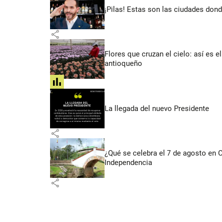
¡Pilas! Estas son las ciudades dond
share
Flores que cruzan el cielo: así es
antioqueño
share
La llegada del nuevo Presidente
share
¿Qué se celebra el 7 de agosto en
Independencia
share