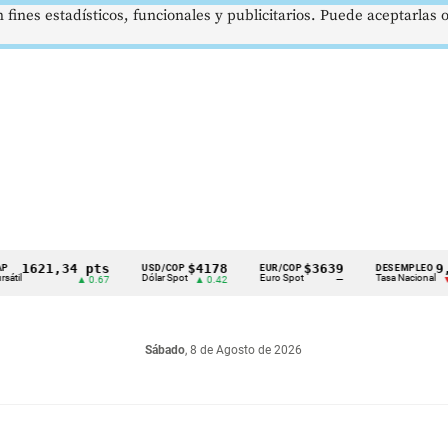
 fines estadísticos, funcionales y publicitarios. Puede aceptarlas
621,34 pts
$4178
$3639
9,9 %
USD/COP
EUR/COP
DESEMPLEO
Dólar Spot
Euro Spot
Tasa Nacional
▲ 0.67
▲ 0.42
—
▼ 0.30
Sábado
, 8 de Agosto de 2026