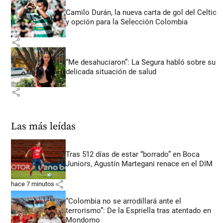
Camilo Durán, la nueva carta de gol del Celtic
y opción para la Selección Colombia
share
“Me desahuciaron”: La Segura habló sobre su
delicada situación de salud
share
Las más leídas
Tras 512 días de estar “borrado” en Boca
Juniors, Agustín Martegani renace en el DIM
share
hace 7 minutos
“Colombia no se arrodillará ante el
terrorismo”: De la Espriella tras atentado en
Mondomo