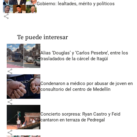
Gobierno: lealtades, mérito y políticos
share
Te puede interesar
Alias ‘Douglas’ y ‘Carlos Pesebre’, entre los
trasladados de la cárcel de Itagüí
share
Condenaron a médico por abusar de joven en
consultorio del centro de Medellín
share
Concierto sorpresa: Ryan Castro y Feid
cantaron en terraza de Pedregal
share