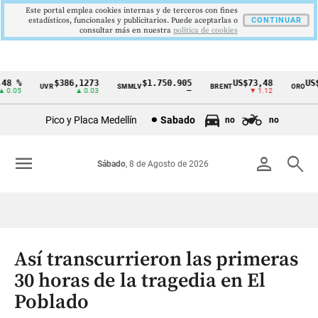
Este portal emplea cookies internas y de terceros con fines
estadísticos, funcionales y publicitarios. Puede aceptarlas o
CONTINUAR
consultar más en nuestra
politica de cookies
 %
$386,1273
$1.750.905
US$73,48
US$33
UVR
SMMLV
BRENT
ORO
Cintillo
05
▲ 0.03
—
▼ 1.12
de
Pico y Placa Medellín
Sabado
no
no
indicadores
económicos
menu
person
search
Sábado
, 8 de Agosto de 2026
Colombia
Así transcurrieron las primeras
30 horas de la tragedia en El
Poblado