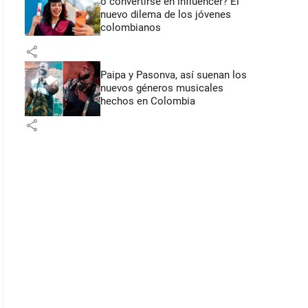
o convertirse en influencer? El
nuevo dilema de los jóvenes
colombianos
share
Paipa y Pasonva, así suenan los
nuevos géneros musicales
hechos en Colombia
share