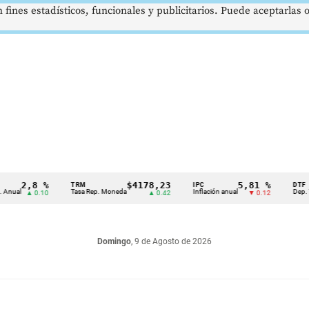
 fines estadísticos, funcionales y publicitarios. Puede aceptarlas
,8 %
$4178,23
5,81 %
TRM
IPC
DTF
Tasa Rep. Moneda
Inflación anual
Dep. Término 
▲ 0.10
▲ 0.42
▼ 0.12
Domingo
, 9 de Agosto de 2026