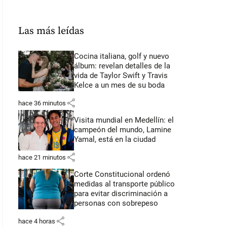
Las más leídas
Cocina italiana, golf y nuevo
álbum: revelan detalles de la
vida de Taylor Swift y Travis
Kelce a un mes de su boda
share
hace 36 minutos
Visita mundial en Medellín: el
campeón del mundo, Lamine
Yamal, está en la ciudad
share
hace 21 minutos
Corte Constitucional ordenó
medidas al transporte público
para evitar discriminación a
personas con sobrepeso
share
hace 4 horas