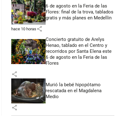
6 de agosto en la Feria de las
Flores: final de la trova, tablados
gratis y más planes en Medellín
share
hace 10 horas
Concierto gratuito de Arelys
Henao, tablado en el Centro y
recorridos por Santa Elena este
6 de agosto en la Feria de las
Flores
share
Murió la bebé hipopótamo
rescatada en el Magdalena
Medio
share