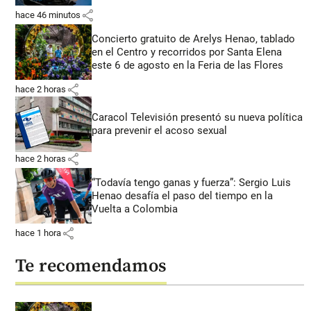
share
hace 46 minutos
Concierto gratuito de Arelys Henao, tablado
en el Centro y recorridos por Santa Elena
este 6 de agosto en la Feria de las Flores
share
hace 2 horas
Caracol Televisión presentó su nueva política
para prevenir el acoso sexual
share
hace 2 horas
“Todavía tengo ganas y fuerza”: Sergio Luis
Henao desafía el paso del tiempo en la
Vuelta a Colombia
share
hace 1 hora
Te recomendamos