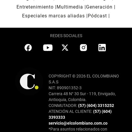
Entretenimiento
Multimedia
Generación
Especiales marcas aliadas
Pódcast
REDES SOCIALES
COPYRIGHT © 2026 EL COLOMBIANO
S.A.S
NIT: 890901352-3
Carrera 48 N° 30 Sur - 119, Envigado,
Antioquia, Colombia.
CONMUTADOR:
(57) (604) 3315252
ATENCIÓN AL CLIENTE:
(57) (604)
3393333
servicio@elcolombiano.com.co
*Para asuntos relacionados con