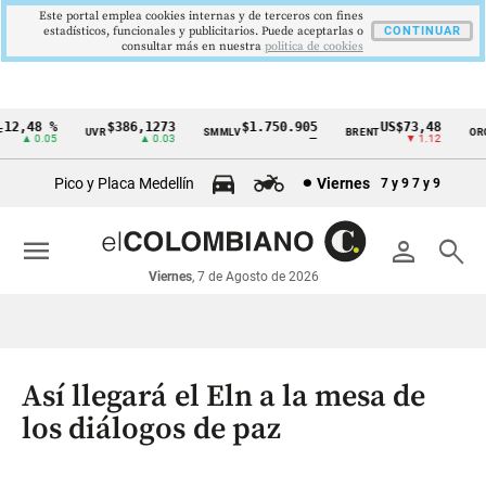
Este portal emplea cookies internas y de terceros con fines
estadísticos, funcionales y publicitarios. Puede aceptarlas o
CONTINUAR
consultar más en nuestra
politica de cookies
2,48 %
$386,1273
$1.750.905
US$73,48
U
UVR
SMMLV
BRENT
ORO
Cintillo
▲ 0.05
▲ 0.03
—
▼ 1.12
de
Pico y Placa Medellín
Viernes
7 y 9
7 y 9
indicadores
económicos
menu
person
search
Colombia
Viernes
, 7 de Agosto de 2026
Así llegará el Eln a la mesa de
los diálogos de paz