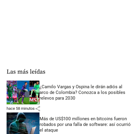
Las más leídas
¿Camilo Vargas y Ospina le dirán adiós al
arco de Colombia? Conozca a los posibles
relevos para 2030
share
hace 58 minutos
Más de US$100 millones en bitcoins fueron
robados por una falla de software: así ocurrió
el ataque