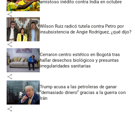
amistoso inédito contra India en octubre
share
Wilson Ruiz radicó tutela contra Petro por
insubsistencia de Angie Rodríguez, ¿qué dijo?
share
Cerraron centro estético en Bogotá tras
hallar desechos biológicos y presuntas
irregularidades sanitarias
share
Trump acusa a las petroleras de ganar
“demasiado dinero” gracias a la guerra con
Irán
share