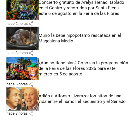
Concierto gratuito de Arelys Henao, tablado
en el Centro y recorridos por Santa Elena
este 6 de agosto en la Feria de las Flores
share
hace 2 horas
Murió la bebé hipopótamo rescatada en el
Magdalena Medio
share
hace 3 horas
¿Aún no tiene plan? Conozca la programación
de la Feria de las Flores 2026 para este
miércoles 5 de agosto
share
hace 6 horas
Adiós a Alfonso Lizarazo: los hitos de una
vida entre el humor, el secuestro y el Senado
share
hace 8 horas