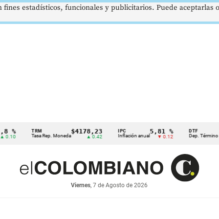
 fines estadísticos, funcionales y publicitarios. Puede aceptarlas
%
$4178,23
5,81 %
1
TRM
IPC
DTF
Tasa Rep. Moneda
Inflación anual
Dep. Término Fijo
10
▲ 0.42
▼ 0.12
Viernes
, 7 de Agosto de 2026