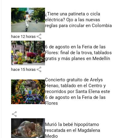
¿Tiene una patineta o cicla
eléctrica? Ojo a las nuevas
reglas para circular en Colombia
share
hace 12 horas
6 de agosto en la Feria de las
Flores: final de la trova, tablados
gratis y más planes en Medellín
share
hace 15 horas
Concierto gratuito de Arelys
Henao, tablado en el Centro y
recorridos por Santa Elena este
6 de agosto en la Feria de las
Flores
share
Murió la bebé hipopótamo
rescatada en el Magdalena
Medio