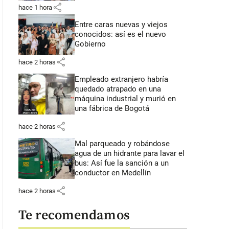
share
hace 1 hora
Entre caras nuevas y viejos
conocidos: así es el nuevo
Gobierno
share
hace 2 horas
Empleado extranjero habría
quedado atrapado en una
máquina industrial y murió en
una fábrica de Bogotá
share
hace 2 horas
Mal parqueado y robándose
agua de un hidrante para lavar el
bus: Así fue la sanción a un
conductor en Medellín
share
hace 2 horas
Te recomendamos