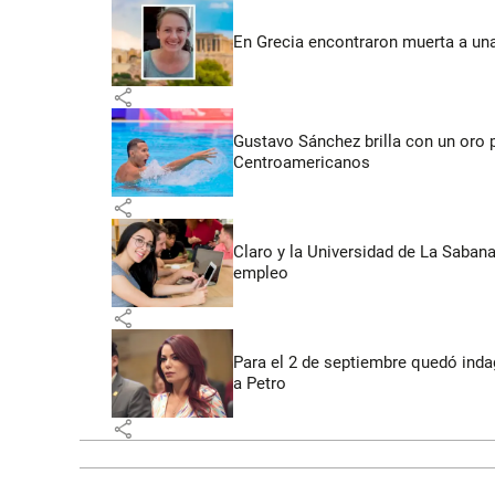
En Grecia encontraron muerta a un
share
Gustavo Sánchez brilla con un oro 
Centroamericanos
share
Claro y la Universidad de La Saban
empleo
share
Para el 2 de septiembre quedó inda
a Petro
share