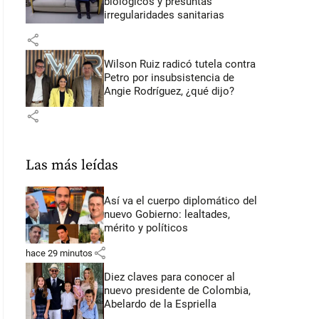
biológicos y presuntas
irregularidades sanitarias
share
Wilson Ruiz radicó tutela contra
Petro por insubsistencia de
Angie Rodríguez, ¿qué dijo?
share
Las más leídas
Así va el cuerpo diplomático del
nuevo Gobierno: lealtades,
mérito y políticos
share
hace 29 minutos
Diez claves para conocer al
nuevo presidente de Colombia,
Abelardo de la Espriella