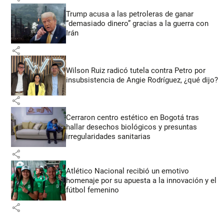
Trump acusa a las petroleras de ganar
“demasiado dinero” gracias a la guerra con
Irán
share
Wilson Ruiz radicó tutela contra Petro por
insubsistencia de Angie Rodríguez, ¿qué dijo?
share
Cerraron centro estético en Bogotá tras
hallar desechos biológicos y presuntas
irregularidades sanitarias
share
Atlético Nacional recibió un emotivo
homenaje por su apuesta a la innovación y el
fútbol femenino
share