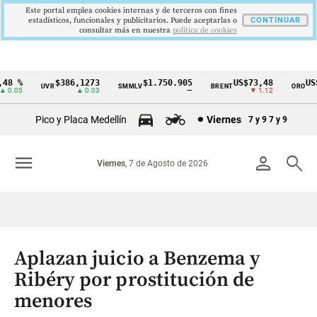
Este portal emplea cookies internas y de terceros con fines
estadísticos, funcionales y publicitarios. Puede aceptarlas o
CONTINUAR
consultar más en nuestra
politica de cookies
8 %
$386,1273
$1.750.905
US$73,48
US$3
UVR
SMMLV
BRENT
ORO
Cintillo
.05
▲ 0.03
—
▼ 1.12
de
Pico y Placa Medellín
Viernes
7 y 9
7 y 9
indicadores
económicos
menu
person
search
Viernes
, 7 de Agosto de 2026
Colombia
Aplazan juicio a Benzema y
Ribéry por prostitución de
menores