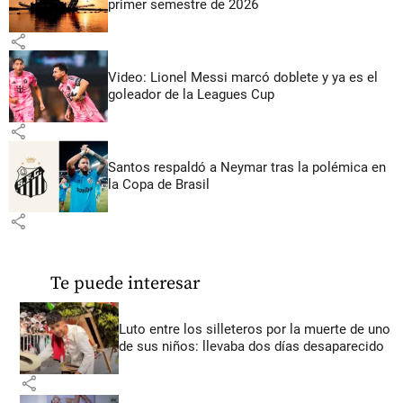
primer semestre de 2026
share
Video: Lionel Messi marcó doblete y ya es el
goleador de la Leagues Cup
share
Santos respaldó a Neymar tras la polémica en
la Copa de Brasil
share
Te puede interesar
Luto entre los silleteros por la muerte de uno
de sus niños: llevaba dos días desaparecido
share