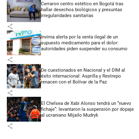
Cerraron centro estético en Bogotá tras
hallar desechos biológicos y presuntas
irregularidades sanitarias
share
Invima alerta por la venta ilegal de un
supuesto medicamento para el dolor:
autoridades piden suspender su consumo
share
De cuestionados en Nacional y el DIM al
éxito internacional: Asprilla y Restrepo
renacen con el Bolívar de la Paz
share
El Chelsea de Xabi Alonso tendrá un “nuevo
fichaje”: levantaron la suspensión por dopaje
al ucraniano Mijailo Mudryk
share