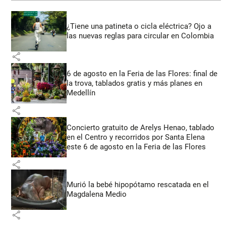
¿Tiene una patineta o cicla eléctrica? Ojo a
las nuevas reglas para circular en Colombia
share
6 de agosto en la Feria de las Flores: final de
la trova, tablados gratis y más planes en
Medellín
share
Concierto gratuito de Arelys Henao, tablado
en el Centro y recorridos por Santa Elena
este 6 de agosto en la Feria de las Flores
share
Murió la bebé hipopótamo rescatada en el
Magdalena Medio
share