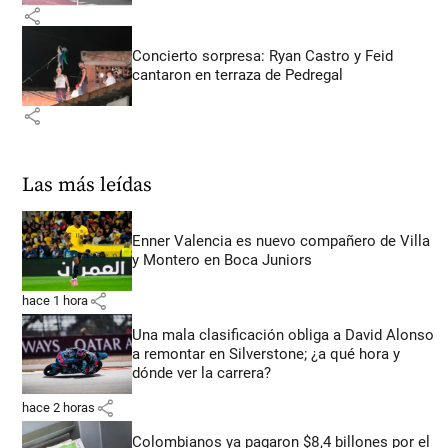
share
Concierto sorpresa: Ryan Castro y Feid
cantaron en terraza de Pedregal
share
Las más leídas
Enner Valencia es nuevo compañero de Villa
y Montero en Boca Juniors
share
hace 1 hora
Una mala clasificación obliga a David Alonso
a remontar en Silverstone; ¿a qué hora y
dónde ver la carrera?
share
hace 2 horas
Colombianos ya pagaron $8,4 billones por el