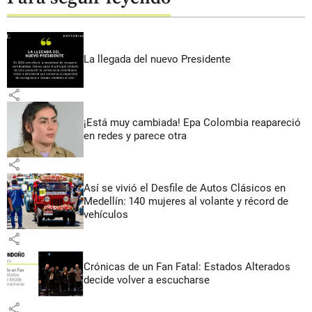
La llegada del nuevo Presidente
share
¡Está muy cambiada! Epa Colombia reapareció
en redes y parece otra
share
Así se vivió el Desfile de Autos Clásicos en
Medellín: 140 mujeres al volante y récord de
vehículos
share
Crónicas de un Fan Fatal: Estados Alterados
decide volver a escucharse
share