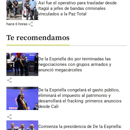
Así fue el operativo para trasladar desde
Itagüí a jefes de bandas criminales
vinculados a la Paz Total
share
hace 6 horas
Te recomendamos
De la Espriella dio por terminadas las
negociaciones con grupos armados y
anunció megacárceles
share
De la Espriella congelará el gasto público,
eliminará el impuesto al patrimonio y
desarrollará el fracking: primeros anuncios
desde Cali
share
Comienza la presidencia de De la Espriella: