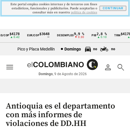
Este portal emplea cookies internas y de terceros con fines
estadísticos, funcionales y publicitarios. Puede aceptarlas o
CONTINUAR
consultar más en nuestra
politica de cookies
$4178
$3648
9,9 %
2,8 %
$4178,
COP
EUR/COP
DESEMPLEO
PIB
TRM
Cintillo
▲ 0.42
—
▼ 0.30
▲ 0.10
▲ 0.
de
Pico y Placa Medellín
Domingo
no
no
indicadores
económicos
menu
person
search
Colombia
Domingo
, 9 de Agosto de 2026
Antioquia es el departamento
con más informes de
violaciones de DD.HH