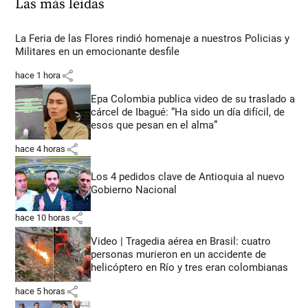
Las más leídas
La Feria de las Flores rindió homenaje a nuestros Policias y
Militares en un emocionante desfile
share
hace 1 hora
Epa Colombia publica video de su traslado a
cárcel de Ibagué: “Ha sido un día difícil, de
esos que pesan en el alma”
share
hace 4 horas
Los 4 pedidos clave de Antioquia al nuevo
Gobierno Nacional
share
hace 10 horas
Video | Tragedia aérea en Brasil: cuatro
personas murieron en un accidente de
helicóptero en Río y tres eran colombianas
share
hace 5 horas