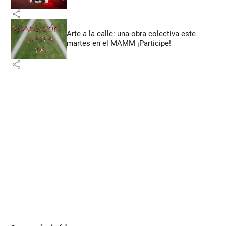
share
Arte a la calle: una obra colectiva este
martes en el MAMM ¡Participe!
share