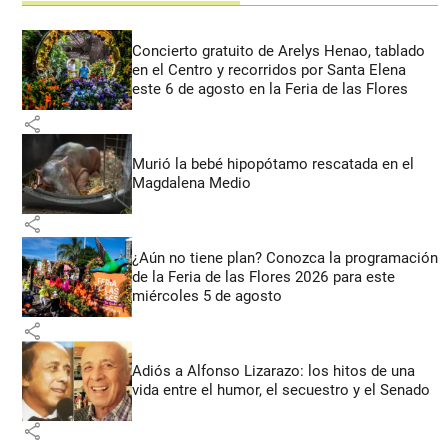
Concierto gratuito de Arelys Henao, tablado
en el Centro y recorridos por Santa Elena
este 6 de agosto en la Feria de las Flores
share
Murió la bebé hipopótamo rescatada en el
Magdalena Medio
share
¿Aún no tiene plan? Conozca la programación
de la Feria de las Flores 2026 para este
miércoles 5 de agosto
share
Adiós a Alfonso Lizarazo: los hitos de una
vida entre el humor, el secuestro y el Senado
share