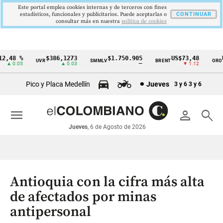
Este portal emplea cookies internas y de terceros con fines
estadísticos, funcionales y publicitarios. Puede aceptarlas o
CONTINUAR
consultar más en nuestra
politica de cookies
,48 %
$386,1273
$1.750.905
US$73,48
US
UVR
SMMLV
BRENT
ORO
Cintillo
▲ 0.05
▲ 0.03
—
▼ 1.12
de
Pico y Placa Medellín
Jueves
3 y 6
3 y 6
indicadores
económicos
menu
person
search
Colombia
Jueves
, 6 de Agosto de 2026
Antioquia con la cifra más alta
de afectados por minas
antipersonal