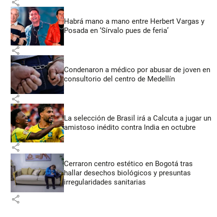
share
Habrá mano a mano entre Herbert Vargas y
Posada en ‘Sírvalo pues de feria’
share
Condenaron a médico por abusar de joven en
consultorio del centro de Medellín
share
La selección de Brasil irá a Calcuta a jugar un
amistoso inédito contra India en octubre
share
Cerraron centro estético en Bogotá tras
hallar desechos biológicos y presuntas
irregularidades sanitarias
share