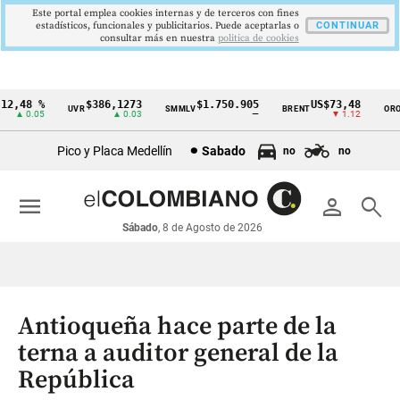
Este portal emplea cookies internas y de terceros con fines
estadísticos, funcionales y publicitarios. Puede aceptarlas o
CONTINUAR
consultar más en nuestra
politica de cookies
2,48 %
$386,1273
$1.750.905
US$73,48
U
UVR
SMMLV
BRENT
ORO
Cintillo
▲ 0.05
▲ 0.03
—
▼ 1.12
de
Pico y Placa Medellín
Sabado
no
no
indicadores
económicos
menu
person
search
Colombia
Sábado
, 8 de Agosto de 2026
Antioqueña hace parte de la
terna a auditor general de la
República