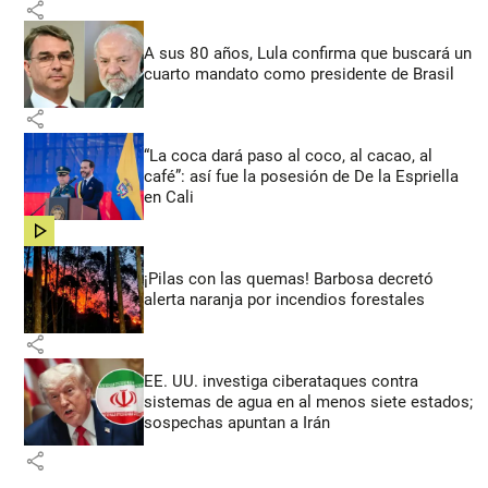
share
A sus 80 años, Lula confirma que buscará un
cuarto mandato como presidente de Brasil
share
“La coca dará paso al coco, al cacao, al
café”: así fue la posesión de De la Espriella
en Cali
share
¡Pilas con las quemas! Barbosa decretó
alerta naranja por incendios forestales
share
EE. UU. investiga ciberataques contra
sistemas de agua en al menos siete estados;
sospechas apuntan a Irán
share