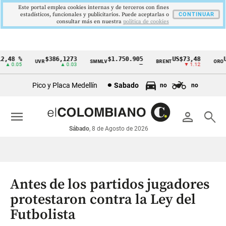
Este portal emplea cookies internas y de terceros con fines
estadísticos, funcionales y publicitarios. Puede aceptarlas o
CONTINUAR
consultar más en nuestra
politica de cookies
,48 %
$386,1273
$1.750.905
US$73,48
US
UVR
SMMLV
BRENT
ORO
Cintillo
▲ 0.05
▲ 0.03
—
▼ 1.12
de
Pico y Placa Medellín
Sabado
no
no
indicadores
económicos
menu
person
search
Colombia
Sábado
, 8 de Agosto de 2026
Antes de los partidos jugadores
protestaron contra la Ley del
Futbolista