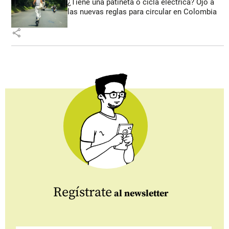
¿Tiene una patineta o cicla eléctrica? Ojo a
las nuevas reglas para circular en Colombia
share
Regístrate
al newsletter