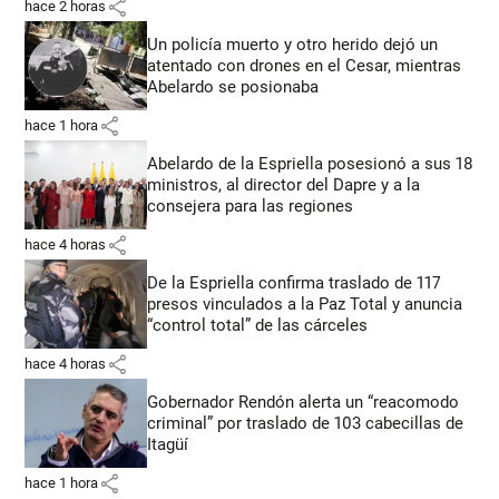
share
hace 2 horas
Un policía muerto y otro herido dejó un
atentado con drones en el Cesar, mientras
Abelardo se posionaba
share
hace 1 hora
Abelardo de la Espriella posesionó a sus 18
ministros, al director del Dapre y a la
consejera para las regiones
share
hace 4 horas
De la Espriella confirma traslado de 117
presos vinculados a la Paz Total y anuncia
“control total” de las cárceles
share
hace 4 horas
Gobernador Rendón alerta un “reacomodo
criminal” por traslado de 103 cabecillas de
Itagüí
share
hace 1 hora