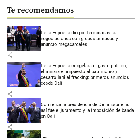
Te recomendamos
De la Espriella dio por terminadas las
negociaciones con grupos armados y
anunció megacárceles
share
De la Espriella congelará el gasto público,
eliminará el impuesto al patrimonio y
desarrollará el fracking: primeros anuncios
desde Cali
share
Comienza la presidencia de De la Espriella:
así fue el juramento y la imposición de banda
en Cali
share