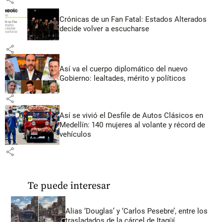
Crónicas de un Fan Fatal: Estados Alterados
decide volver a escucharse
share
Así va el cuerpo diplomático del nuevo
Gobierno: lealtades, mérito y políticos
share
Así se vivió el Desfile de Autos Clásicos en
Medellín: 140 mujeres al volante y récord de
vehículos
share
Te puede interesar
Alias ‘Douglas’ y ‘Carlos Pesebre’, entre los
trasladados de la cárcel de Itagüí