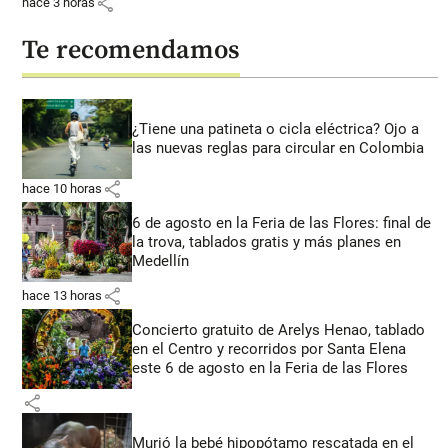
share
hace 3 horas
Te recomendamos
¿Tiene una patineta o cicla eléctrica? Ojo a
las nuevas reglas para circular en Colombia
share
hace 10 horas
6 de agosto en la Feria de las Flores: final de
la trova, tablados gratis y más planes en
Medellín
share
hace 13 horas
Concierto gratuito de Arelys Henao, tablado
en el Centro y recorridos por Santa Elena
este 6 de agosto en la Feria de las Flores
share
Murió la bebé hipopótamo rescatada en el