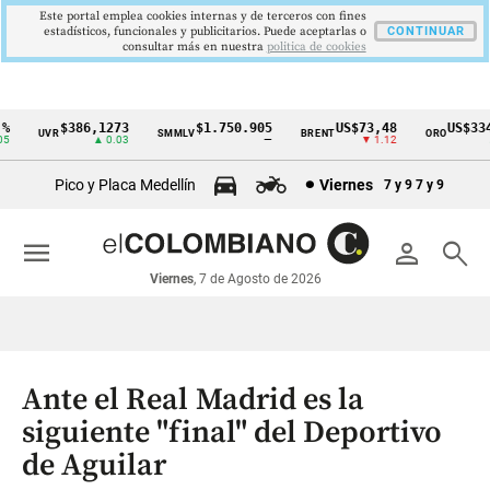
Este portal emplea cookies internas y de terceros con fines
estadísticos, funcionales y publicitarios. Puede aceptarlas o
CONTINUAR
consultar más en nuestra
politica de cookies
$386,1273
$1.750.905
US$73,48
US$3342
UVR
SMMLV
BRENT
ORO
Cintillo
▲ 0.03
—
▼ 1.12
▲ 
de
Pico y Placa Medellín
Viernes
7 y 9
7 y 9
indicadores
económicos
menu
person
search
Colombia
Viernes
, 7 de Agosto de 2026
Ante el Real Madrid es la
siguiente "final" del Deportivo
de Aguilar