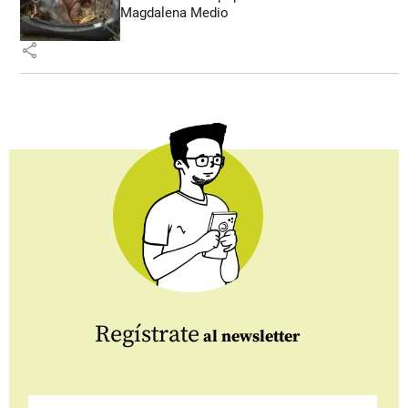
Magdalena Medio
share
Regístrate
al newsletter