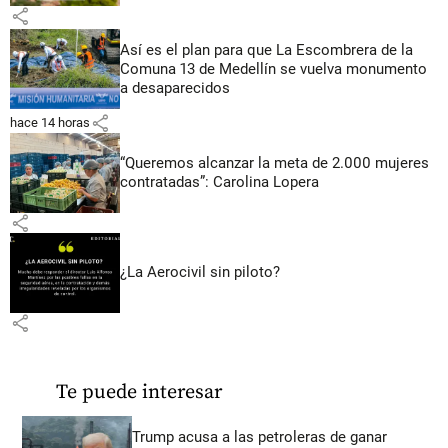
share
Así es el plan para que La Escombrera de la
Comuna 13 de Medellín se vuelva monumento
a desaparecidos
share
hace 14 horas
“Queremos alcanzar la meta de 2.000 mujeres
contratadas”: Carolina Lopera
share
¿La Aerocivil sin piloto?
share
Te puede interesar
Trump acusa a las petroleras de ganar