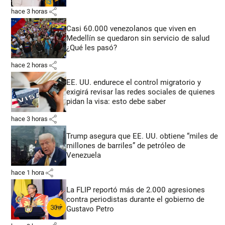
share
hace 3 horas
Casi 60.000 venezolanos que viven en
Medellín se quedaron sin servicio de salud
¿Qué les pasó?
share
hace 2 horas
EE. UU. endurece el control migratorio y
exigirá revisar las redes sociales de quienes
pidan la visa: esto debe saber
share
hace 3 horas
Trump asegura que EE. UU. obtiene “miles de
millones de barriles” de petróleo de
Venezuela
share
hace 1 hora
La FLIP reportó más de 2.000 agresiones
contra periodistas durante el gobierno de
Gustavo Petro