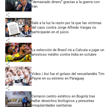
“demasiado dinero” gracias a la guerra con
Irán
share
Sale a la luz la razón por la que las víctimas
del caso contra Jorge Alfredo Vargas no
participarán en el juicio
share
La selección de Brasil irá a Calcuta a jugar un
amistoso inédito contra India en octubre
share
Video | Así fue el golazo del neozelandés Tim
Payne en su estreno en Paraguay
share
Cerraron centro estético en Bogotá tras
hallar desechos biológicos y presuntas
irregularidades sanitarias