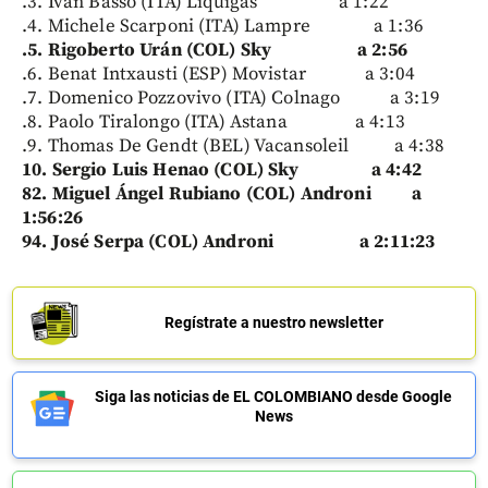
.3. Ivan Basso (ITA) Liquigas a 1:22
.4. Michele Scarponi (ITA) Lampre a 1:36
.5. Rigoberto Urán (COL) Sky a 2:56
.6. Benat Intxausti (ESP) Movistar a 3:04
.7. Domenico Pozzovivo (ITA) Colnago a 3:19
.8. Paolo Tiralongo (ITA) Astana a 4:13
.9. Thomas De Gendt (BEL) Vacansoleil a 4:38
10. Sergio Luis Henao (COL) Sky a 4:42
82. Miguel Ángel Rubiano (COL) Androni a
1:56:26
94. José Serpa (COL) Androni a 2:11:23
Regístrate a nuestro newsletter
Siga las noticias de EL COLOMBIANO desde Google
News