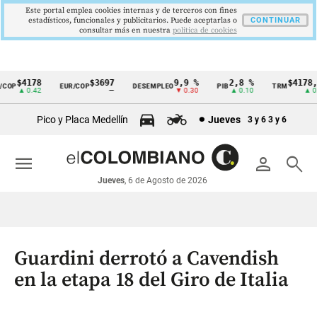
Este portal emplea cookies internas y de terceros con fines
estadísticos, funcionales y publicitarios. Puede aceptarlas o
CONTINUAR
consultar más en nuestra
politica de cookies
$4178
$3697
9,9 %
2,8 %
$4178,23
OP
EUR/COP
DESEMPLEO
PIB
TRM
Cintillo
▲ 0.42
—
▼ 0.30
▲ 0.10
▲ 0.42
de
Pico y Placa Medellín
Jueves
3 y 6
3 y 6
indicadores
económicos
menu
person
search
Colombia
Jueves
, 6 de Agosto de 2026
Guardini derrotó a Cavendish
en la etapa 18 del Giro de Italia