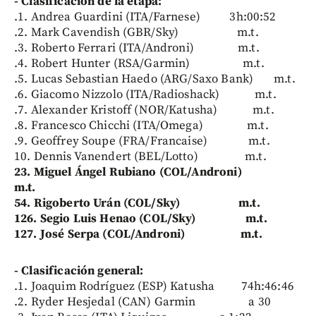
- Clasificación de la etapa:
.1. Andrea Guardini (ITA/Farnese) 3h:00:52
.2. Mark Cavendish (GBR/Sky) m.t.
.3. Roberto Ferrari (ITA/Androni) m.t.
.4. Robert Hunter (RSA/Garmin) m.t.
.5. Lucas Sebastian Haedo (ARG/Saxo Bank) m.t.
.6. Giacomo Nizzolo (ITA/Radioshack) m.t.
.7. Alexander Kristoff (NOR/Katusha) m.t.
.8. Francesco Chicchi (ITA/Omega) m.t.
.9. Geoffrey Soupe (FRA/Francaise) m.t.
10. Dennis Vanendert (BEL/Lotto) m.t.
23. Miguel Ángel Rubiano (COL/Androni)
m.t.
54. Rigoberto Urán (COL/Sky) m.t.
126. Segio Luis Henao (COL/Sky) m.t.
127. José Serpa (COL/Androni) m.t.
- Clasificación general:
.1. Joaquim Rodríguez (ESP) Katusha 74h:46:46
.2. Ryder Hesjedal (CAN) Garmin a 30