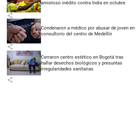
amistoso inédito contra India en octubre
share
Condenaron a médico por abusar de joven en
consultorio del centro de Medellín
share
Cerraron centro estético en Bogotá tras
hallar desechos biológicos y presuntas
irregularidades sanitarias
share