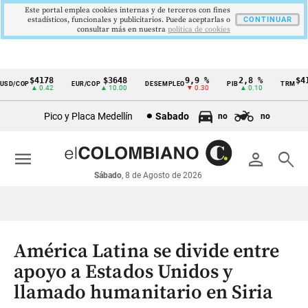
Este portal emplea cookies internas y de terceros con fines
estadísticos, funcionales y publicitarios. Puede aceptarlas o
CONTINUAR
consultar más en nuestra
politica de cookies
$4178
$3648
9,9 %
2,8 %
$4178
D/COP
EUR/COP
DESEMPLEO
PIB
TRM
Cintillo
▲ 0.42
▲ 10.00
▼ 0.30
▲ 0.10
▲ 
de
Pico y Placa Medellín
Sabado
no
no
indicadores
económicos
menu
person
search
Colombia
Sábado
, 8 de Agosto de 2026
América Latina se divide entre
apoyo a Estados Unidos y
llamado humanitario en Siria