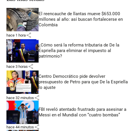
El reencauche de llantas mueve $653.000
millones al año: así buscan fortalecerse en
Colombia
share
hace 1 hora
¿Cómo será la reforma tributaria de De la
Espriella para eliminar el impuesto al
patrimonio?
share
hace 3 horas
Centro Democrático pide devolver
presupuesto de Petro para que De la Espriella
lo ajuste
share
hace 32 minutos
FBI reveló atentado frustrado para asesinar a
Messi en el Mundial con “cuatro bombas”
share
hace 44 minutos