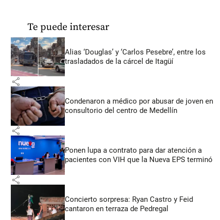
Te puede interesar
Alias ‘Douglas’ y ‘Carlos Pesebre’, entre los
trasladados de la cárcel de Itagüí
share
Condenaron a médico por abusar de joven en
consultorio del centro de Medellín
share
Ponen lupa a contrato para dar atención a
pacientes con VIH que la Nueva EPS terminó
share
Concierto sorpresa: Ryan Castro y Feid
cantaron en terraza de Pedregal