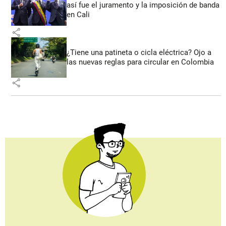
así fue el juramento y la imposición de banda
en Cali
share
¿Tiene una patineta o cicla eléctrica? Ojo a
las nuevas reglas para circular en Colombia
share