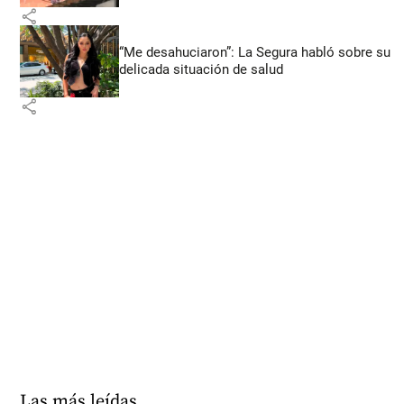
share
“Me desahuciaron”: La Segura habló sobre su
delicada situación de salud
share
Las más leídas