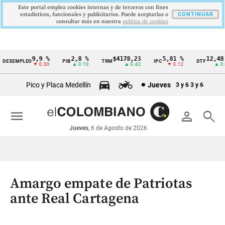
Este portal emplea cookies internas y de terceros con fines
estadísticos, funcionales y publicitarios. Puede aceptarlas o
CONTINUAR
consultar más en nuestra
politica de cookies
9,9 %
2,8 %
$4178,23
5,81 %
12,48 %
ESEMPLEO
PIB
TRM
IPC
DTF
Cintillo
▼ 0.30
▲ 0.10
▲ 0.42
▼ 0.12
▲ 0.05
de
Pico y Placa Medellín
Jueves
3 y 6
3 y 6
indicadores
económicos
menu
person
search
Colombia
Jueves
, 6 de Agosto de 2026
Amargo empate de Patriotas
ante Real Cartagena