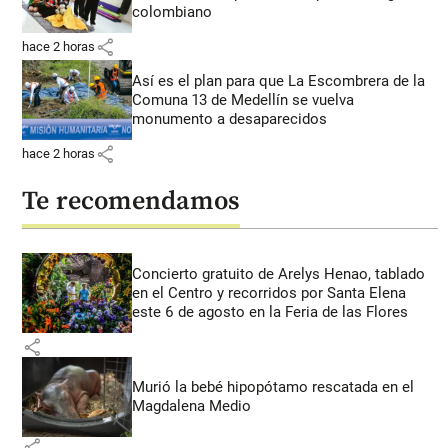
colombiano
share
hace 2 horas
Así es el plan para que La Escombrera de la
Comuna 13 de Medellín se vuelva
monumento a desaparecidos
share
hace 2 horas
Te recomendamos
Concierto gratuito de Arelys Henao, tablado
en el Centro y recorridos por Santa Elena
este 6 de agosto en la Feria de las Flores
share
Murió la bebé hipopótamo rescatada en el
Magdalena Medio
share