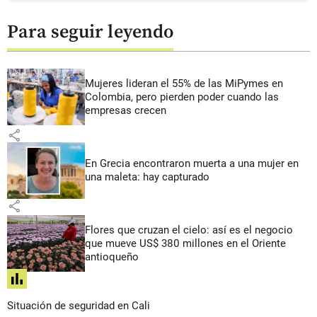
Para seguir leyendo
Mujeres lideran el 55% de las MiPymes en
Colombia, pero pierden poder cuando las
empresas crecen
share
En Grecia encontraron muerta a una mujer en
una maleta: hay capturado
share
Flores que cruzan el cielo: así es el negocio
que mueve US$ 380 millones en el Oriente
antioqueño
share
Situación de seguridad en Cali