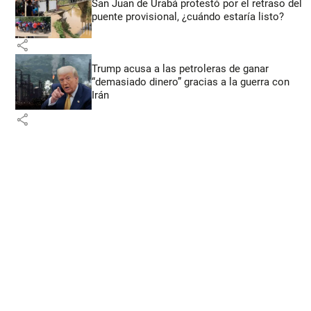
San Juan de Urabá protestó por el retraso del
puente provisional, ¿cuándo estaría listo?
share
Trump acusa a las petroleras de ganar
“demasiado dinero” gracias a la guerra con
Irán
share