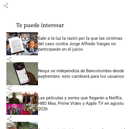
share
Te puede interesar
Sale a la luz la razón por la que las víctimas
del caso contra Jorge Alfredo Vargas no
participarán en el juicio
share
Nequi se independiza de Bancolombia desde
septiembre: esto cambiará para los usuarios
share
Las películas y series que llegarán a Netflix,
HBO Max, Prime Video y Apple TV en agosto
2026
share