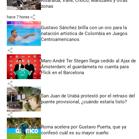
Risaralda, Valle, Chocó, Manizales y otras
zonas
share
hace 7 horas
Gustavo Sánchez brilla con un oro para la
natación artística de Colombia en Juegos
Centroamericanos
share
Marc-André Ter Stegen llega cedido al Ajax de
Ámsterdam; el guardameta no cuenta para
Flick en el Barcelona
share
San Juan de Urabá protestó por el retraso del
puente provisional, ¿cuándo estaría listo?
share
Roma acelera por Gustavo Puerta, que ya
confesó cuál es su mayor sueño