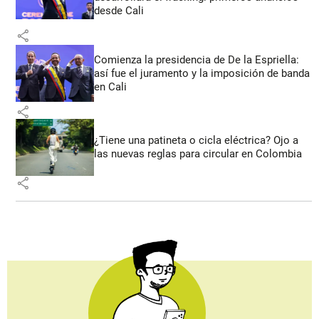
desde Cali
share
Comienza la presidencia de De la Espriella:
así fue el juramento y la imposición de banda
en Cali
share
¿Tiene una patineta o cicla eléctrica? Ojo a
las nuevas reglas para circular en Colombia
share