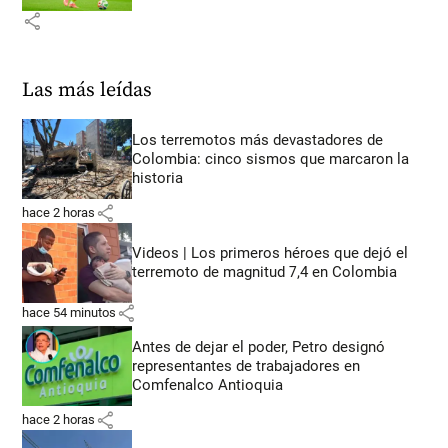
share
Las más leídas
Los terremotos más devastadores de
Colombia: cinco sismos que marcaron la
historia
share
hace 2 horas
Videos | Los primeros héroes que dejó el
terremoto de magnitud 7,4 en Colombia
share
hace 54 minutos
Antes de dejar el poder, Petro designó
representantes de trabajadores en
Comfenalco Antioquia
share
hace 2 horas