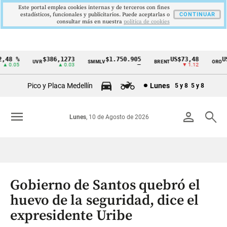
Este portal emplea cookies internas y de terceros con fines
estadísticos, funcionales y publicitarios. Puede aceptarlas o
CONTINUAR
consultar más en nuestra
politica de cookies
48 %
$386,1273
$1.750.905
US$73,48
US$
UVR
SMMLV
BRENT
ORO
Cintillo
 0.05
▲ 0.03
—
▼ 1.12
de
Pico y Placa Medellín
Lunes
5 y 8
5 y 8
indicadores
económicos
menu
person
search
Lunes
, 10 de Agosto de 2026
Colombia
Gobierno de Santos quebró el
huevo de la seguridad, dice el
expresidente Uribe