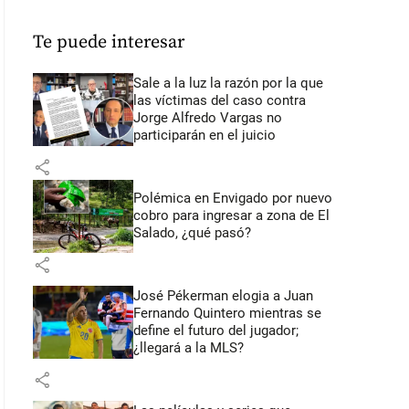
Te puede interesar
Sale a la luz la razón por la que
las víctimas del caso contra
Jorge Alfredo Vargas no
participarán en el juicio
share
Polémica en Envigado por nuevo
cobro para ingresar a zona de El
Salado, ¿qué pasó?
share
José Pékerman elogia a Juan
Fernando Quintero mientras se
define el futuro del jugador;
¿llegará a la MLS?
share