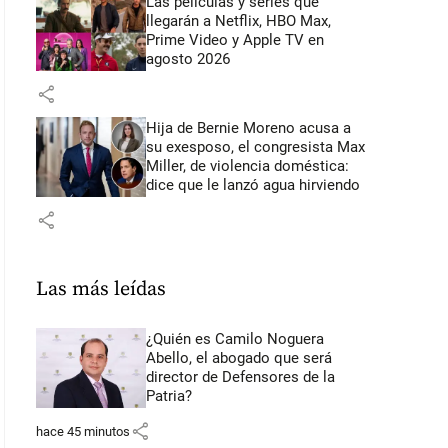
Las películas y series que
llegarán a Netflix, HBO Max,
Prime Video y Apple TV en
agosto 2026
share
Hija de Bernie Moreno acusa a
su exesposo, el congresista Max
Miller, de violencia doméstica:
dice que le lanzó agua hirviendo
share
Las más leídas
¿Quién es Camilo Noguera
Abello, el abogado que será
director de Defensores de la
Patria?
share
hace 45 minutos