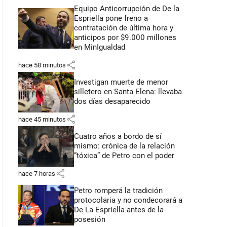
Equipo Anticorrupción de De la
Espriella pone freno a
contratación de última hora y
anticipos por $9.000 millones
en MinIgualdad
share
hace 58 minutos
Investigan muerte de menor
silletero en Santa Elena: llevaba
dos días desaparecido
share
hace 45 minutos
Cuatro años a bordo de sí
mismo: crónica de la relación
“tóxica” de Petro con el poder
share
hace 7 horas
Petro romperá la tradición
protocolaria y no condecorará a
De La Espriella antes de la
posesión