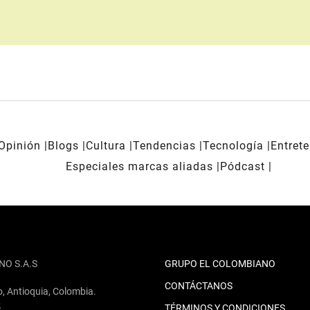
Opinión
Blogs
Cultura
Tendencias
Tecnología
Entret
Especiales marcas aliadas
Pódcast
NO S.A.S
GRUPO EL COLOMBIANO
CONTÁCTANOS
o, Antioquia, Colombia.
2
TÉRMINOS Y CONDICIONES