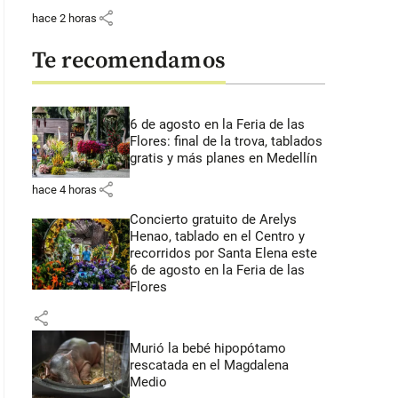
share
hace 2 horas
Te recomendamos
6 de agosto en la Feria de las
Flores: final de la trova, tablados
gratis y más planes en Medellín
share
hace 4 horas
Concierto gratuito de Arelys
Henao, tablado en el Centro y
recorridos por Santa Elena este
6 de agosto en la Feria de las
Flores
share
Murió la bebé hipopótamo
rescatada en el Magdalena
Medio