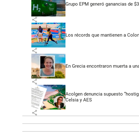
Grupo EPM generó ganancias de $3,
share
Los récords que mantienen a Colomb
share
En Grecia encontraron muerta a un
share
Acolgen denuncia supuesto “hostigam
Celsia y AES
share