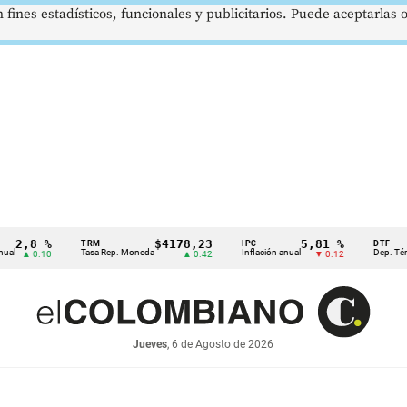
 fines estadísticos, funcionales y publicitarios. Puede aceptarlas
,8 %
$4178,23
5,81 %
TRM
IPC
DTF
Tasa Rep. Moneda
Inflación anual
Dep. Término Fi
 0.10
▲ 0.42
▼ 0.12
Jueves
, 6 de Agosto de 2026