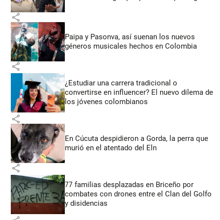
share
Paipa y Pasonva, así suenan los nuevos
géneros musicales hechos en Colombia
share
¿Estudiar una carrera tradicional o
convertirse en influencer? El nuevo dilema de
los jóvenes colombianos
share
En Cúcuta despidieron a Gorda, la perra que
murió en el atentado del Eln
share
77 familias desplazadas en Briceño por
combates con drones entre el Clan del Golfo
y disidencias