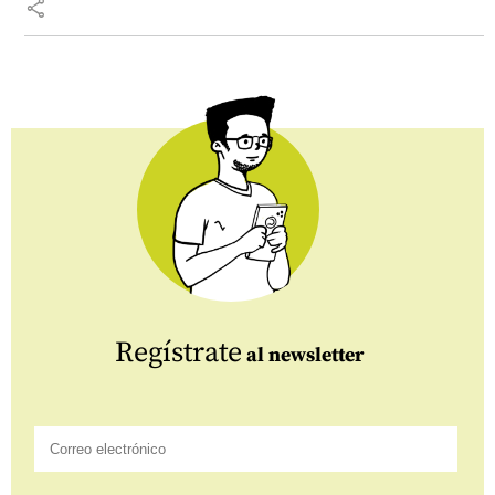
share
Regístrate
al newsletter