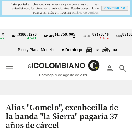
Este portal emplea cookies internas y de terceros con fines
estadísticos, funcionales y publicitarios. Puede aceptarlas o
CONTINUAR
consultar más en nuestra
politica de cookies
%
$386,1273
$1.750.905
US$73,48
US$334
UVR
SMMLV
BRENT
ORO
Cintillo
5
▲ 0.03
—
▼ 1.12
▲
de
Pico y Placa Medellín
Domingo
no
no
indicadores
económicos
menu
person
search
Colombia
Domingo
, 9 de Agosto de 2026
Alias "Gomelo", excabecilla de
la banda "la Sierra" pagaría 37
años de cárcel