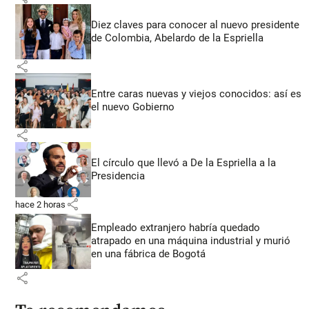
Diez claves para conocer al nuevo presidente
de Colombia, Abelardo de la Espriella
share
Entre caras nuevas y viejos conocidos: así es
el nuevo Gobierno
share
El círculo que llevó a De la Espriella a la
Presidencia
share
hace 2 horas
Empleado extranjero habría quedado
atrapado en una máquina industrial y murió
en una fábrica de Bogotá
share