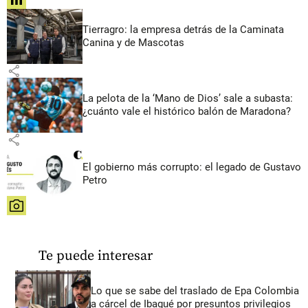
share
Tierragro: la empresa detrás de la Caminata
Canina y de Mascotas
share
La pelota de la ‘Mano de Dios’ sale a subasta:
¿cuánto vale el histórico balón de Maradona?
share
El gobierno más corrupto: el legado de Gustavo
Petro
share
Te puede interesar
Lo que se sabe del traslado de Epa Colombia
a cárcel de Ibagué por presuntos privilegios