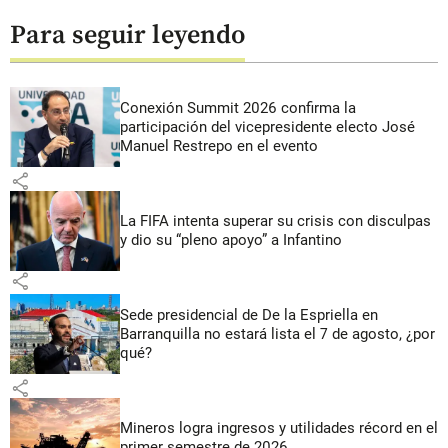
Para seguir leyendo
Conexión Summit 2026 confirma la
participación del vicepresidente electo José
Manuel Restrepo en el evento
share
La FIFA intenta superar su crisis con disculpas
y dio su “pleno apoyo” a Infantino
share
Sede presidencial de De la Espriella en
Barranquilla no estará lista el 7 de agosto, ¿por
qué?
share
Mineros logra ingresos y utilidades récord en el
primer semestre de 2026