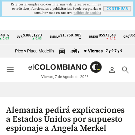
Este portal emplea cookies internas y de terceros con fines
estadísticos, funcionales y publicitarios. Puede aceptarlas o
CONTINUAR
consultar más en nuestra
politica de cookies
 %
$386,1273
$1.750.905
US$73,48
US$3
UVR
SMMLV
BRENT
ORO
Cintillo
.05
▲ 0.03
—
▼ 1.12
de
Pico y Placa Medellín
Viernes
7 y 9
7 y 9
indicadores
económicos
menu
person
search
Colombia
Viernes
, 7 de Agosto de 2026
Alemania pedirá explicaciones
a Estados Unidos por supuesto
espionaje a Angela Merkel