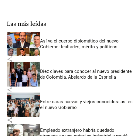
Las más leídas
Así va el cuerpo diplomático del nuevo
Gobierno: lealtades, mérito y políticos
share
Diez claves para conocer al nuevo presidente
de Colombia, Abelardo de la Espriella
share
Entre caras nuevas y viejos conocidos: así es
el nuevo Gobierno
share
Empleado extranjero habría quedado
atrapado en una máquina industrial y murió