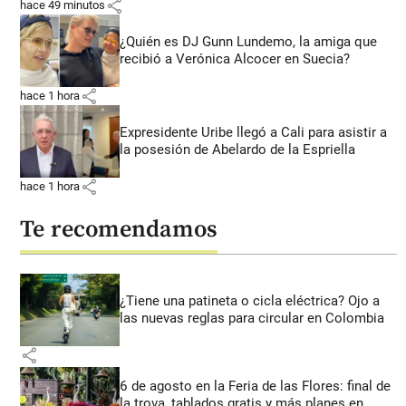
share
hace 49 minutos
¿Quién es DJ Gunn Lundemo, la amiga que
recibió a Verónica Alcocer en Suecia?
share
hace 1 hora
Expresidente Uribe llegó a Cali para asistir a
la posesión de Abelardo de la Espriella
share
hace 1 hora
Te recomendamos
¿Tiene una patineta o cicla eléctrica? Ojo a
las nuevas reglas para circular en Colombia
share
6 de agosto en la Feria de las Flores: final de
la trova, tablados gratis y más planes en