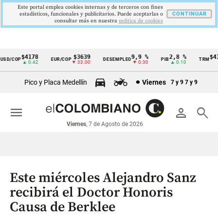
Este portal emplea cookies internas y de terceros con fines
estadísticos, funcionales y publicitarios. Puede aceptarlas o
CONTINUAR
consultar más en nuestra
politica de cookies
$4178
$3639
9,9 %
2,8 %
$417
D/COP
EUR/COP
DESEMPLEO
PIB
TRM
Cintillo
▲ 0.42
▼ 33.00
▼ 0.30
▲ 0.10
▲
de
Pico y Placa Medellín
Viernes
7 y 9
7 y 9
indicadores
económicos
menu
person
search
Colombia
Viernes
, 7 de Agosto de 2026
Este miércoles Alejandro Sanz
recibirá el Doctor Honoris
Causa de Berklee