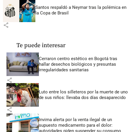
Santos respaldó a Neymar tras la polémica en
la Copa de Brasil
share
Te puede interesar
Cerraron centro estético en Bogotá tras
hallar desechos biológicos y presuntas
irregularidades sanitarias
share
Luto entre los silleteros por la muerte de uno
de sus niños: llevaba dos días desaparecido
share
Invima alerta por la venta ilegal de un
supuesto medicamento para el dolor:
autoridades piden suspender su consumo