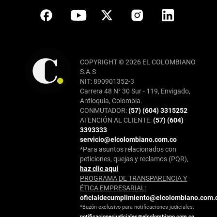
COPYRIGHT © 2026 EL COLOMBIANO
S.A.S
NIT: 890901352-3
Carrera 48 N° 30 Sur - 119, Envigado,
Antioquia, Colombia.
CONMUTADOR:
(57) (604) 3315252
ATENCIÓN AL CLIENTE:
(57) (604)
3393333
servicio@elcolombiano.com.co
*Para asuntos relacionados con
peticiones, quejas y reclamos (PQR),
haz clic aquí
PROGRAMA DE TRANSPARENCIA Y
ÉTICA EMPRESARIAL:
oficialdecumplimiento@elcolombiano.com.
*Buzón exclusivo para notificaciones judiciales:
notificacionesjudiciales@elcolombiano.com.co