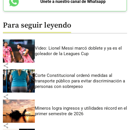
Únete a nuestro canal de Whatsapp
Para seguir leyendo
Video: Lionel Messi marcó doblete y ya es el
goleador de la Leagues Cup
share
Corte Constitucional ordenó medidas al
transporte público para evitar discriminación a
personas con sobrepeso
share
Mineros logra ingresos y utilidades récord en el
primer semestre de 2026
share