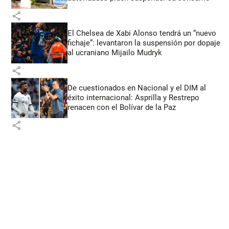
share
El Chelsea de Xabi Alonso tendrá un “nuevo
fichaje”: levantaron la suspensión por dopaje
al ucraniano Mijailo Mudryk
share
De cuestionados en Nacional y el DIM al
éxito internacional: Asprilla y Restrepo
renacen con el Bolívar de la Paz
share