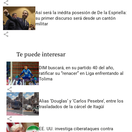
share
Así será la inédita posesión de De la Espriella:
su primer discurso será desde un cantón
militar
share
Te puede interesar
DIM buscará, en su partido 40 del año,
ratificar su “renacer” en Liga enfrentando al
Tolima
share
Alias ‘Douglas’ y ‘Carlos Pesebre’, entre los
trasladados de la cárcel de Itagüí
share
EE. UU. investiga ciberataques contra