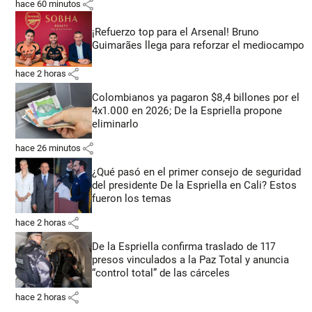
share
hace 60 minutos
¡Refuerzo top para el Arsenal! Bruno
Guimarães llega para reforzar el mediocampo
share
hace 2 horas
Colombianos ya pagaron $8,4 billones por el
4x1.000 en 2026; De la Espriella propone
eliminarlo
share
hace 26 minutos
¿Qué pasó en el primer consejo de seguridad
del presidente De la Espriella en Cali? Estos
fueron los temas
share
hace 2 horas
De la Espriella confirma traslado de 117
presos vinculados a la Paz Total y anuncia
“control total” de las cárceles
share
hace 2 horas