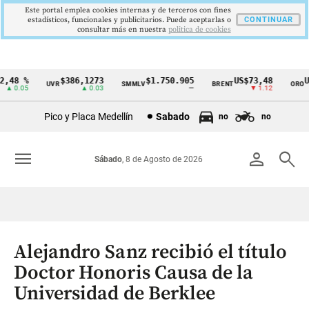
Este portal emplea cookies internas y de terceros con fines
estadísticos, funcionales y publicitarios. Puede aceptarlas o
CONTINUAR
consultar más en nuestra
politica de cookies
48 %
$386,1273
$1.750.905
US$73,48
US
UVR
SMMLV
BRENT
ORO
Cintillo
▲ 0.05
▲ 0.03
—
▼ 1.12
de
Pico y Placa Medellín
Sabado
no
no
indicadores
económicos
menu
person
search
Sábado
, 8 de Agosto de 2026
Colombia
Alejandro Sanz recibió el título
Doctor Honoris Causa de la
Universidad de Berklee