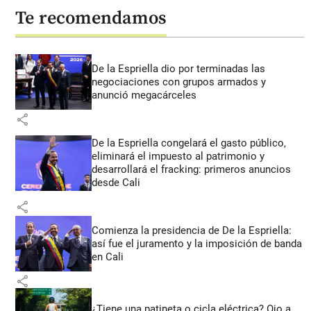
Te recomendamos
De la Espriella dio por terminadas las
negociaciones con grupos armados y
anunció megacárceles
share
De la Espriella congelará el gasto público,
eliminará el impuesto al patrimonio y
desarrollará el fracking: primeros anuncios
desde Cali
share
Comienza la presidencia de De la Espriella:
así fue el juramento y la imposición de banda
en Cali
share
¿Tiene una patineta o cicla eléctrica? Ojo a