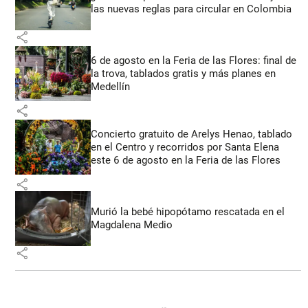
las nuevas reglas para circular en Colombia
share
6 de agosto en la Feria de las Flores: final de
la trova, tablados gratis y más planes en
Medellín
share
Concierto gratuito de Arelys Henao, tablado
en el Centro y recorridos por Santa Elena
este 6 de agosto en la Feria de las Flores
share
Murió la bebé hipopótamo rescatada en el
Magdalena Medio
share