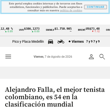
Este portal emplea cookies internas y de terceros con fines
estadísticos, funcionales y publicitarios. Puede aceptarlas o
CONTINUAR
consultar más en nuestra
politica de cookies
2,48 %
$386,1273
$1.750.905
US$73,48
U
UVR
SMMLV
BRENT
ORO
Cintillo
▲ 0.05
▲ 0.03
—
▼ 1.12
de
Pico y Placa Medellín
Viernes
7 y 9
7 y 9
indicadores
económicos
menu
person
search
Viernes
, 7 de Agosto de 2026
Colombia
Alejandro Falla, el mejor tenista
colombiano, es 54 en la
clasificación mundial