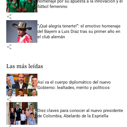
homenaje por su apuesta a la innovación y el
fútbol femenino
share
“¡Qué alegría tenerte!”: el emotivo homenaje
del Bayern a Luis Díaz tras su primer año en
el club alemán
share
Las más leídas
Así va el cuerpo diplomático del nuevo
Gobierno: lealtades, mérito y políticos
share
Diez claves para conocer al nuevo presidente
de Colombia, Abelardo de la Espriella