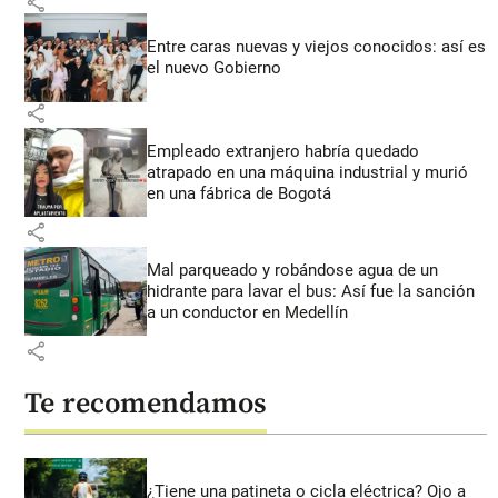
share
Entre caras nuevas y viejos conocidos: así es
el nuevo Gobierno
share
Empleado extranjero habría quedado
atrapado en una máquina industrial y murió
en una fábrica de Bogotá
share
Mal parqueado y robándose agua de un
hidrante para lavar el bus: Así fue la sanción
a un conductor en Medellín
share
Te recomendamos
¿Tiene una patineta o cicla eléctrica? Ojo a