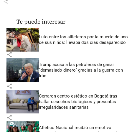
share
Te puede interesar
Luto entre los silleteros por la muerte de uno
de sus niños: llevaba dos días desaparecido
share
Trump acusa a las petroleras de ganar
“demasiado dinero” gracias a la guerra con
Irán
share
Cerraron centro estético en Bogotá tras
hallar desechos biológicos y presuntas
irregularidades sanitarias
share
Atlético Nacional recibió un emotivo