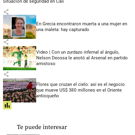
Situación de seguridad en Cali
share
En Grecia encontraron muerta a una mujer en
una maleta: hay capturado
share
Video | Con un zurdazo infernal al ángulo,
Nelson Deossa le anotó al Arsenal en partido
amistoso
share
Flores que cruzan el cielo: así es el negocio
que mueve US$ 380 millones en el Oriente
antioqueño
share
Te puede interesar