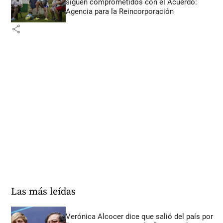
siguen comprometidos con el Acuerdo:
Agencia para la Reincorporación
share
Las más leídas
Verónica Alcocer dice que salió del país por