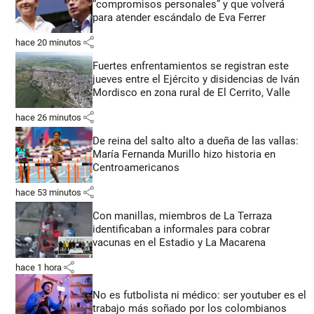
“compromisos personales” y que volverá
para atender escándalo de Eva Ferrer
share
hace 20 minutos
Fuertes enfrentamientos se registran este
jueves entre el Ejército y disidencias de Iván
Mordisco en zona rural de El Cerrito, Valle
share
hace 26 minutos
De reina del salto alto a dueña de las vallas:
María Fernanda Murillo hizo historia en
Centroamericanos
share
hace 53 minutos
Con manillas, miembros de La Terraza
identificaban a informales para cobrar
vacunas en el Estadio y La Macarena
share
hace 1 hora
No es futbolista ni médico: ser youtuber es el
trabajo más soñado por los colombianos