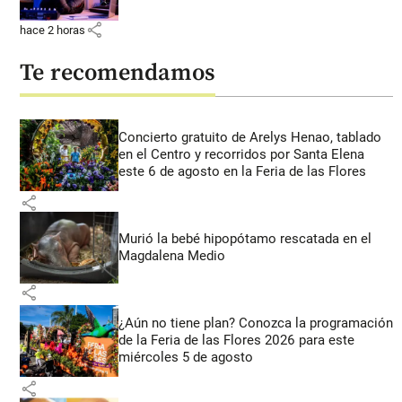
share
hace 2 horas
Te recomendamos
Concierto gratuito de Arelys Henao, tablado
en el Centro y recorridos por Santa Elena
este 6 de agosto en la Feria de las Flores
share
Murió la bebé hipopótamo rescatada en el
Magdalena Medio
share
¿Aún no tiene plan? Conozca la programación
de la Feria de las Flores 2026 para este
miércoles 5 de agosto
share