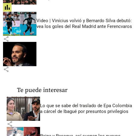
share
Video | Vinícius volvió y Bernardo Silva debutó:
vea los goles del Real Madrid ante Ferencvaros
share
share
Te puede interesar
Lo que se sabe del traslado de Epa Colombia
a cárcel de Ibagué por presuntos privilegios
share