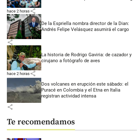
share
hace 2 horas
De la Espriella nombra director de la Dian:
Andrés Felipe Velásquez asumirá el cargo
share
La historia de Rodrigo Gaviria: de cazador y
cirujano a fotógrafo de aves
share
hace 2 horas
Dos volcanes en erupción este sábado: el
Puracé en Colombia y el Etna en Italia
registran actividad intensa
share
Te recomendamos