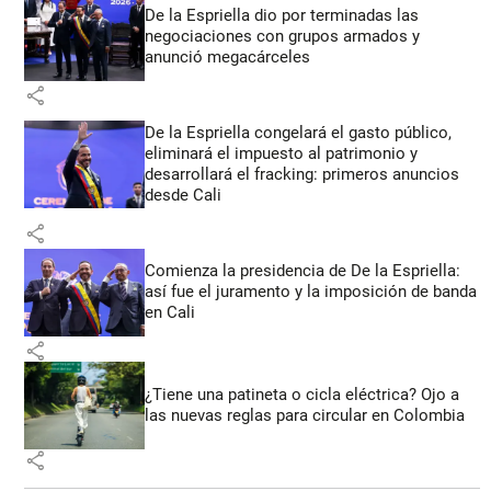
De la Espriella dio por terminadas las
negociaciones con grupos armados y
anunció megacárceles
share
De la Espriella congelará el gasto público,
eliminará el impuesto al patrimonio y
desarrollará el fracking: primeros anuncios
desde Cali
share
Comienza la presidencia de De la Espriella:
así fue el juramento y la imposición de banda
en Cali
share
¿Tiene una patineta o cicla eléctrica? Ojo a
las nuevas reglas para circular en Colombia
share