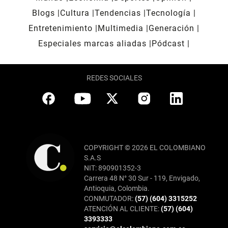
Blogs
Cultura
Tendencias
Tecnología
Entretenimiento
Multimedia
Generación
Especiales marcas aliadas
Pódcast
REDES SOCIALES
COPYRIGHT © 2026 EL COLOMBIANO
S.A.S
NIT: 890901352-3
Carrera 48 N° 30 Sur - 119, Envigado,
Antioquia, Colombia.
CONMUTADOR:
(57) (604) 3315252
ATENCIÓN AL CLIENTE:
(57) (604)
3393333