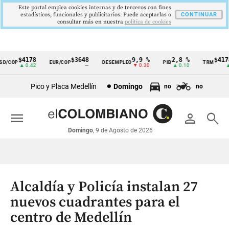
Este portal emplea cookies internas y de terceros con fines
estadísticos, funcionales y publicitarios. Puede aceptarlas o
CONTINUAR
consultar más en nuestra
politica de cookies
$4178
$3648
9,9 %
2,8 %
$4178
/COP
EUR/COP
DESEMPLEO
PIB
TRM
Cintillo
▲ 0.42
—
▼ 0.30
▲ 0.10
▲ 0
de
Pico y Placa Medellín
Domingo
no
no
indicadores
económicos
menu
person
search
Colombia
Domingo
, 9 de Agosto de 2026
Alcaldía y Policía instalan 27
nuevos cuadrantes para el
centro de Medellín