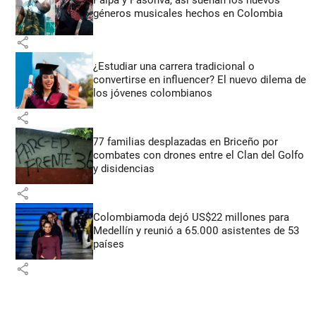
Paipa y Pasonva, así suenan los nuevos
géneros musicales hechos en Colombia
share
¿Estudiar una carrera tradicional o
convertirse en influencer? El nuevo dilema de
los jóvenes colombianos
share
77 familias desplazadas en Briceño por
combates con drones entre el Clan del Golfo
y disidencias
share
Colombiamoda dejó US$22 millones para
Medellín y reunió a 65.000 asistentes de 53
países
share