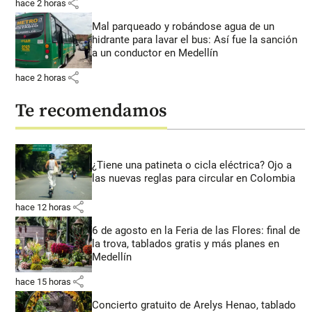
share
hace 2 horas
Mal parqueado y robándose agua de un
hidrante para lavar el bus: Así fue la sanción
a un conductor en Medellín
share
hace 2 horas
Te recomendamos
¿Tiene una patineta o cicla eléctrica? Ojo a
las nuevas reglas para circular en Colombia
share
hace 12 horas
6 de agosto en la Feria de las Flores: final de
la trova, tablados gratis y más planes en
Medellín
share
hace 15 horas
Concierto gratuito de Arelys Henao, tablado