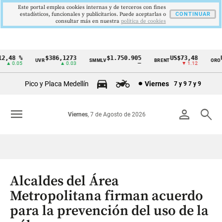
Este portal emplea cookies internas y de terceros con fines
estadísticos, funcionales y publicitarios. Puede aceptarlas o
CONTINUAR
consultar más en nuestra
politica de cookies
,48 %
$386,1273
$1.750.905
US$73,48
US
UVR
SMMLV
BRENT
ORO
Cintillo
▲ 0.05
▲ 0.03
—
▼ 1.12
de
Pico y Placa Medellín
Viernes
7 y 9
7 y 9
indicadores
económicos
menu
person
search
Viernes
, 7 de Agosto de 2026
Colombia
Alcaldes del Área
Metropolitana firman acuerdo
para la prevención del uso de la