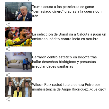
Trump acusa a las petroleras de ganar
“demasiado dinero” gracias a la guerra con
Irán
share
La selección de Brasil irá a Calcuta a jugar un
amistoso inédito contra India en octubre
share
Cerraron centro estético en Bogotá tras
hallar desechos biológicos y presuntas
irregularidades sanitarias
share
Wilson Ruiz radicó tutela contra Petro por
insubsistencia de Angie Rodríguez, ¿qué dijo?
share