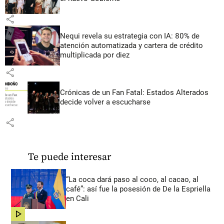
share
Nequi revela su estrategia con IA: 80% de
atención automatizada y cartera de crédito
multiplicada por diez
share
Crónicas de un Fan Fatal: Estados Alterados
decide volver a escucharse
share
Te puede interesar
“La coca dará paso al coco, al cacao, al
café”: así fue la posesión de De la Espriella
en Cali
share