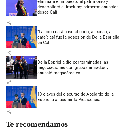
eliminará el impuesto al patrimonio y
desarrollará el fracking: primeros anuncios
desde Cali
share
“La coca dará paso al coco, al cacao, al
café”: así fue la posesión de De la Espriella
en Cali
share
De la Espriella dio por terminadas las
negociaciones con grupos armados y
anunció megacárceles
share
10 claves del discurso de Abelardo de la
Espriella al asumir la Presidencia
share
Te recomendamos