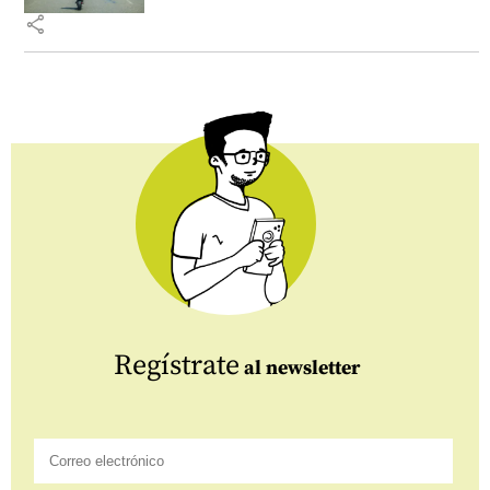
share
Regístrate
al newsletter