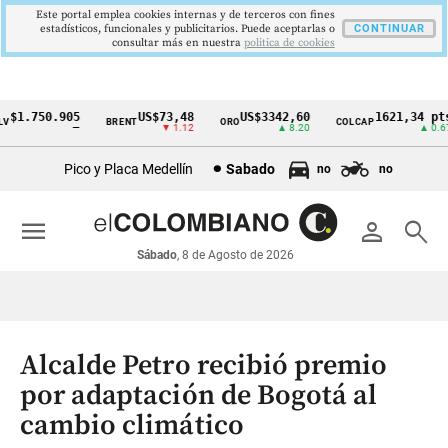
Este portal emplea cookies internas y de terceros con fines
estadísticos, funcionales y publicitarios. Puede aceptarlas o
CONTINUAR
consultar más en nuestra
politica de cookies
$1.750.905
US$73,48
US$3342,60
1621,34 pts
BRENT
ORO
COLCAP
Cintillo
—
▼ 1.12
▲ 8.20
▲ 0.67
de
Pico y Placa Medellín
Sabado
no
no
indicadores
económicos
menu
person
search
Colombia
Sábado
, 8 de Agosto de 2026
Alcalde Petro recibió premio
por adaptación de Bogotá al
cambio climático