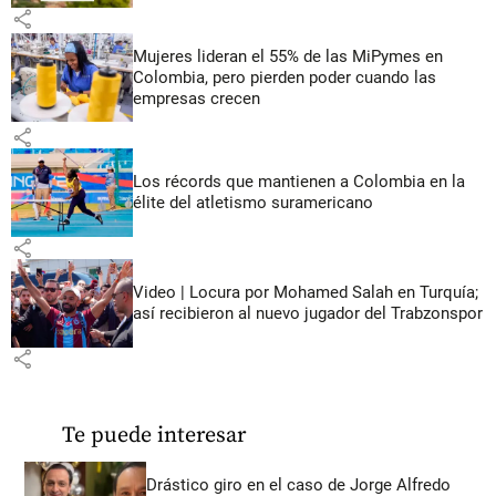
share
Mujeres lideran el 55% de las MiPymes en
Colombia, pero pierden poder cuando las
empresas crecen
share
Los récords que mantienen a Colombia en la
élite del atletismo suramericano
share
Video | Locura por Mohamed Salah en Turquía;
así recibieron al nuevo jugador del Trabzonspor
share
Te puede interesar
Drástico giro en el caso de Jorge Alfredo