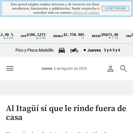
Este portal emplea cookies internas y de terceros con fines
estadísticos, funcionales y publicitarios. Puede aceptarlas o
CONTINUAR
consultar más en nuestra
politica de cookies
,48 %
$386,1273
$1.750.905
US$73,48
US
UVR
SMMLV
BRENT
ORO
Cintillo
▲ 0.05
▲ 0.03
—
▼ 1.12
de
Pico y Placa Medellín
Jueves
3 y 6
3 y 6
indicadores
económicos
menu
person
search
Jueves
, 6 de Agosto de 2026
Colombia
Al Itagüí sí que le rinde fuera de
casa