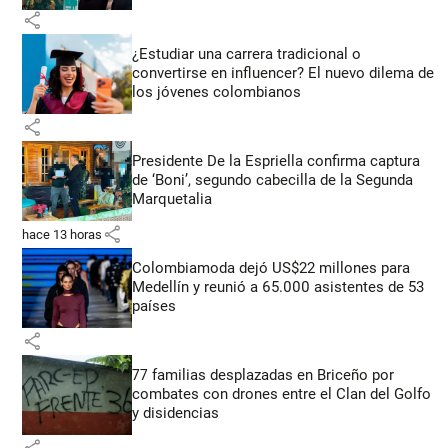
share
¿Estudiar una carrera tradicional o
convertirse en influencer? El nuevo dilema de
los jóvenes colombianos
share
Presidente De la Espriella confirma captura
de ‘Boni’, segundo cabecilla de la Segunda
Marquetalia
share
hace 13 horas
Colombiamoda dejó US$22 millones para
Medellín y reunió a 65.000 asistentes de 53
países
share
77 familias desplazadas en Briceño por
combates con drones entre el Clan del Golfo
y disidencias