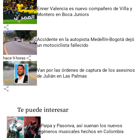
Enner Valencia es nuevo compañero de Villa y
Montero en Boca Juniors
share
Accidente en la autopista Medellín-Bogotá dejó
un motociclista fallecido
share
hace 9 horas
Van por las órdenes de captura de los asesinos
de Julián en Las Palmas
share
Te puede interesar
Paipa y Pasonva, así suenan los nuevos
géneros musicales hechos en Colombia