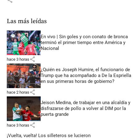
share
Las más leídas
En vivo | Sin goles y con conato de bronca
terminó el primer tiempo entre América y
Nacional
share
hace 3 horas
¿Quién es Joseph Humire, el funcionario de
Trump que ha acompañado a De la Espriella
en sus primeras horas de gobierno?
share
hace 2 horas
Jeison Medina, de trabajar en una alcaldía y
disfrazarse de pollo a volver al DIM por la
puerta grande
share
hace 3 horas
¡Vuelta, vuelta! Los silleteros se lucieron