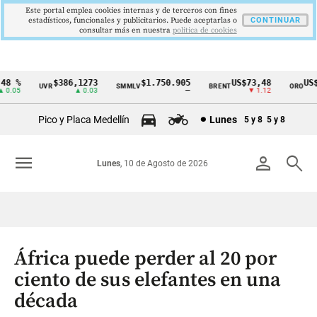
Este portal emplea cookies internas y de terceros con fines
estadísticos, funcionales y publicitarios. Puede aceptarlas o
CONTINUAR
consultar más en nuestra
politica de cookies
8 %
$386,1273
$1.750.905
US$73,48
US$3
UVR
SMMLV
BRENT
ORO
Cintillo
.05
▲ 0.03
—
▼ 1.12
de
Pico y Placa Medellín
Lunes
5 y 8
5 y 8
indicadores
económicos
menu
person
search
Lunes
, 10 de Agosto de 2026
Colombia
África puede perder al 20 por
ciento de sus elefantes en una
década