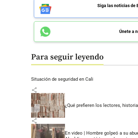
Siga las noticias 
Únete a n
Para seguir leyendo
Situación de seguridad en Cali
share
¿Qué prefieren los lectores, histor
share
En video | Hombre golpeó a su abuel