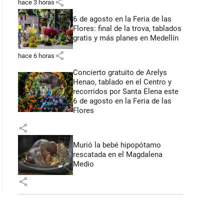
share
hace 3 horas
6 de agosto en la Feria de las
Flores: final de la trova, tablados
gratis y más planes en Medellín
share
hace 6 horas
Concierto gratuito de Arelys
Henao, tablado en el Centro y
recorridos por Santa Elena este
6 de agosto en la Feria de las
Flores
share
Murió la bebé hipopótamo
rescatada en el Magdalena
Medio
share