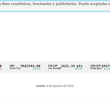
 fines estadísticos, funcionales y publicitarios. Puede aceptarlas
US$3342,60
1621,34 pts
$4178
ORO
COLCAP
USD/COP
Onza Troy
Índ. Bursátil
Dólar Spot
▲ 8.20
▲ 0.67
▲ 0.42
Jueves
, 6 de Agosto de 2026