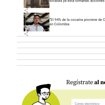
Alcaldía ya está tomando acciones
share
“El 94% de la cocaína proviene de 
en Colombia
share
Regístrate
al n