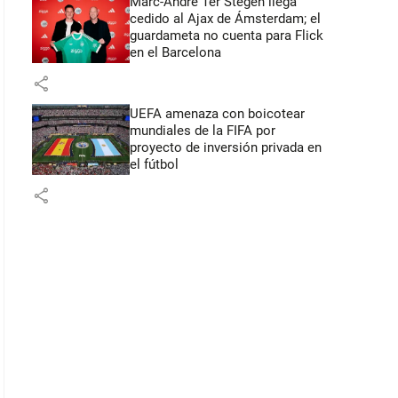
Marc-André Ter Stegen llega
cedido al Ajax de Ámsterdam; el
guardameta no cuenta para Flick
en el Barcelona
share
UEFA amenaza con boicotear
mundiales de la FIFA por
proyecto de inversión privada en
el fútbol
share