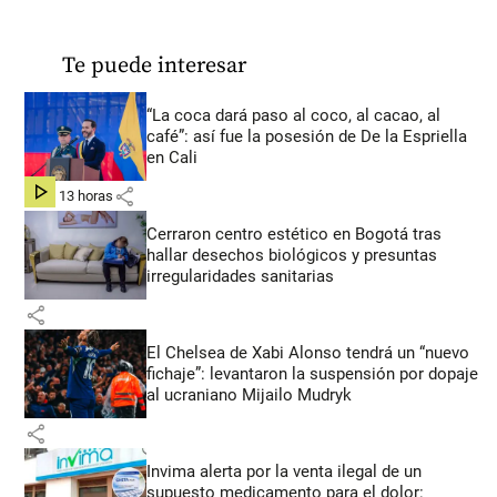
Te puede interesar
“La coca dará paso al coco, al cacao, al
café”: así fue la posesión de De la Espriella
en Cali
share
hace 13 horas
Cerraron centro estético en Bogotá tras
hallar desechos biológicos y presuntas
irregularidades sanitarias
share
El Chelsea de Xabi Alonso tendrá un “nuevo
fichaje”: levantaron la suspensión por dopaje
al ucraniano Mijailo Mudryk
share
Invima alerta por la venta ilegal de un
supuesto medicamento para el dolor: