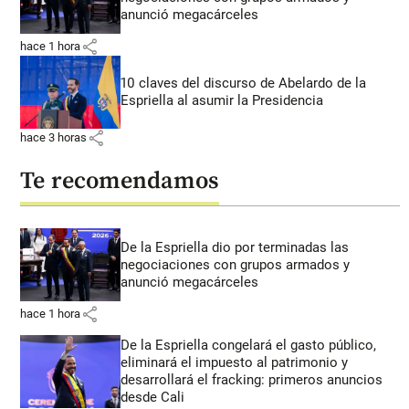
anunció megacárceles
share
hace 1 hora
10 claves del discurso de Abelardo de la
Espriella al asumir la Presidencia
share
hace 3 horas
Te recomendamos
De la Espriella dio por terminadas las
negociaciones con grupos armados y
anunció megacárceles
share
hace 1 hora
De la Espriella congelará el gasto público,
eliminará el impuesto al patrimonio y
desarrollará el fracking: primeros anuncios
desde Cali