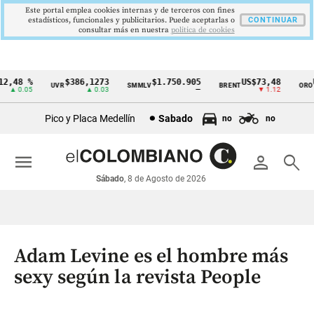
Este portal emplea cookies internas y de terceros con fines
estadísticos, funcionales y publicitarios. Puede aceptarlas o
CONTINUAR
consultar más en nuestra
politica de cookies
,48 %
$386,1273
$1.750.905
US$73,48
US
UVR
SMMLV
BRENT
ORO
Cintillo
▲ 0.05
▲ 0.03
—
▼ 1.12
de
Pico y Placa Medellín
Sabado
no
no
indicadores
económicos
menu
person
search
Colombia
Sábado
, 8 de Agosto de 2026
Adam Levine es el hombre más
sexy según la revista People