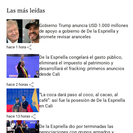
Las más leídas
Gobierno Trump anuncia USD 1.000 millones
de apoyo a gobierno de De la Espriella y
promete revisar aranceles
share
hace 1 hora
De la Espriella congelará el gasto público,
eliminará el impuesto al patrimonio y
desarrollará el fracking: primeros anuncios
desde Cali
share
hace 2 horas
“La coca dará paso al coco, al cacao, al
café”: así fue la posesión de De la Espriella
en Cali
share
hace 13 horas
De la Espriella dio por terminadas las
negociaciones con grupos armados y