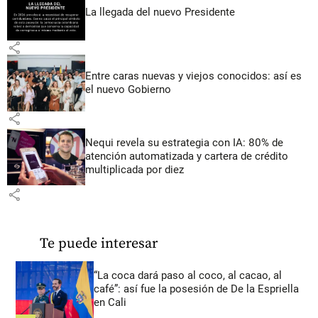
La llegada del nuevo Presidente
share
Entre caras nuevas y viejos conocidos: así es
el nuevo Gobierno
share
Nequi revela su estrategia con IA: 80% de
atención automatizada y cartera de crédito
multiplicada por diez
share
Te puede interesar
“La coca dará paso al coco, al cacao, al
café”: así fue la posesión de De la Espriella
en Cali