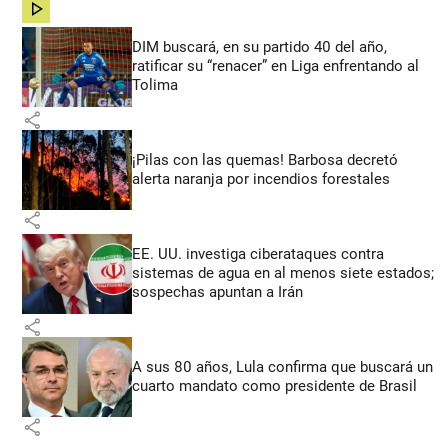
share
DIM buscará, en su partido 40 del año,
ratificar su “renacer” en Liga enfrentando al
Tolima
share
¡Pilas con las quemas! Barbosa decretó
alerta naranja por incendios forestales
share
EE. UU. investiga ciberataques contra
sistemas de agua en al menos siete estados;
sospechas apuntan a Irán
share
A sus 80 años, Lula confirma que buscará un
cuarto mandato como presidente de Brasil
share