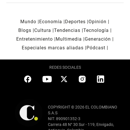
Mundo
Economía
Deportes
Opinión
Blogs
Cultura
Tendencias
Tecnología
Entretenimiento
Multimedia
Generación
Especiales marcas aliadas
Pódcast
REDES SOCIALES
COPYRIGHT © 2026 EL COLOMBIANO
S.A.S
NIT: 890901352-3
Carrera 48 N° 30 Sur - 119, Envigado,