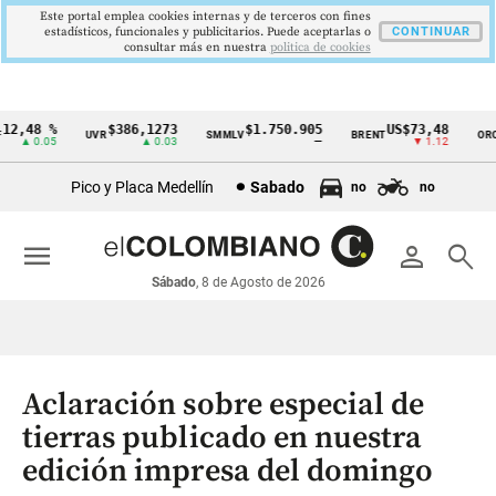
Este portal emplea cookies internas y de terceros con fines
estadísticos, funcionales y publicitarios. Puede aceptarlas o
CONTINUAR
consultar más en nuestra
politica de cookies
2,48 %
$386,1273
$1.750.905
US$73,48
U
UVR
SMMLV
BRENT
ORO
Cintillo
▲ 0.05
▲ 0.03
—
▼ 1.12
de
Pico y Placa Medellín
Sabado
no
no
indicadores
económicos
menu
person
search
Colombia
Sábado
, 8 de Agosto de 2026
Aclaración sobre especial de
tierras publicado en nuestra
edición impresa del domingo